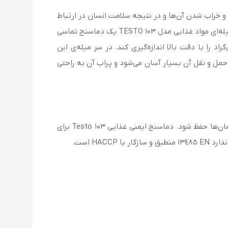
د و خراب شدن آن‌ها و در نتیجه سلامت انسان در ارتباط
است. دماسنج نفوذی تستو مدل Testo 103 یکی از این دستگاه‌هاست که می‌تواند به ما در این زمینه کمک کند. دماسنج نفوذی/میله‌ای مواد غذایی مدل TESTO 103 یک دماسنج تماسی
سبک بوده که قادر است مقدار درجه حرارت در محدوده اندازه‌گیری ۳۰- تا ۲۲۰ درجه سانتی‌گراد را با دقت بالا اندازه‌گیری کند. در سر میله‌ی این
مل و نقل آن بسیار آسان می‌شود و پراب آن به راحتی
مهم نیست که آیا مواد غذا در حال تولید، حمل و نگهداری یا ذخیره است. در هر سه مورد ضروری است که زنجیره سرد در همه زمان‌ها حفظ شود. دماسنج ایمنی غذایی Testo 103 برای