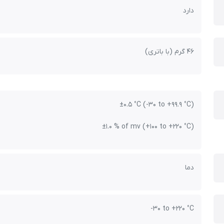
دارد
46 گرم (با باتری)
±0.5 °C (-30 to +99.9 °C)
±1.0 % of mv (+100 to +220 °C)
دما
-30 to +220 °C