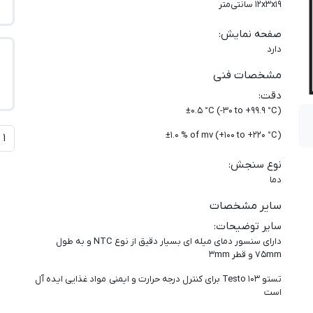
۱۲x۳x۱۹ سانتی‌متر
صفحه نمایش
:
دارد
مشخصات فنی
دقت
:
±0.5 °C (-30 to +99.9 °C)
±1.0 % of mv (+100 to +220 °C)
نوع سنجش
:
دما
سایر مشخصات
سایر توضیحات
:
دارای سنسور دمای میله ای بسیار دقیق از نوع NTC و به طول
75mm و قطر 3mm
تستو Testo 103 برای کنترل درجه حرارت و ایمنی مواد غذایی ایده آل
است