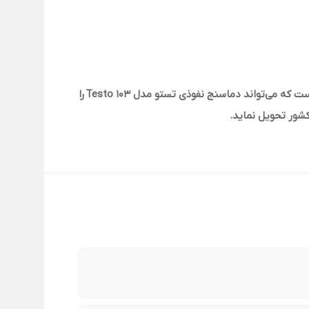
عرضه کننده مواد شیمیایی آزمایشگاهی، صنعتی، کشاورزی، آرایشی و بهداشتی و صنایع مربوطه مفتخر است که می‌تواند دماسنج نفوذی تستو مدل Testo 103 را
شور تحویل نماید.