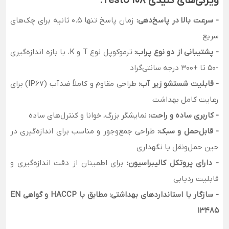
ویژگی‌های کلیدی Testo 108:
- سرعت بالا در پاسخ‌دهی:
زمان پاسخ تنها 0.5 ثانیه برای چک‌های
سریع
- پشتیبانی از دو نوع پراب:
ترموکوپل نوع T و K، با بازه اندازه‌گیری
-50 تا +300 درجه سانتی‌گراد
- قابلیت شستشو زیر آب:
طراحی مقاوم و کاملاً ضدآب (IP67) برای
رعایت کامل بهداشت
- کاربری ساده و راحت:
نمایشگر بزرگ، خوانا و کنترل‌های ساده
- قابل‌حمل و سبک:
طراحی جمع‌وجور و مناسب برای اندازه‌گیری در
حین حمل‌ونقل یا نگهداری
- دارای پروتکل کالیبراسیون:
برای اطمینان از دقت اندازه‌گیری و
قابلیت ردیابی
- سازگار با استانداردهای بهداشتی:
مطابق با HACCP و گواهی EN
13485