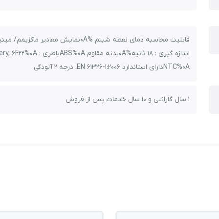
NTC%0Aدارای استاندارد EN 61326-1:2006، درجه 2 آلودگی
1 سال گارانتی و 10 سال خدمات پس از فروش