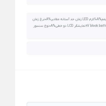
قابلیت محاسبه دمای نقطه شبنم %0Aنمایش مقادیر ماکزیمم/ مینیمم%0Aآلارم LED زمان حد آستانه مقادیر%0Aنرخ زمان
اندازه گیری : 18 ثانیه%0Aبدنه مقاوم ABS%0Aباطری : 9V block battery, 6F22%0Aنمایشگر LCD دو خطی%0Aنوع سنسور