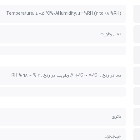
Temperature: ± 0.5 °C%0AHumidity: ±2 %RH (2 to 98 %RH)
دما , رطوبت
دما در رنج : -10ºC ~ 70ºC- // رطوبت در رنج : 2 % ~ 98 % RH
باتری
05606082