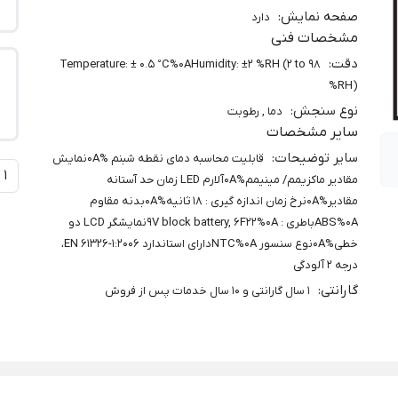
صفحه نمایش
:
دارد
مشخصات فنی
دقت
:
Temperature: ± 0.5 °C%0AHumidity: ±2 %RH (2 to 98
%RH)
نوع سنجش
:
دما , رطوبت
سایر مشخصات
سایر توضیحات
:
قابلیت محاسبه دمای نقطه شبنم %0Aنمایش
مقادیر ماکزیمم/ مینیمم%0Aآلارم LED زمان حد آستانه
مقادیر%0Aنرخ زمان اندازه گیری : 18 ثانیه%0Aبدنه مقاوم
ABS%0Aباطری : 9V block battery, 6F22%0Aنمایشگر LCD دو
خطی%0Aنوع سنسور NTC%0Aدارای استاندارد EN 61326-1:2006،
درجه 2 آلودگی
گارانتی
:
1 سال گارانتی و 10 سال خدمات پس از فروش