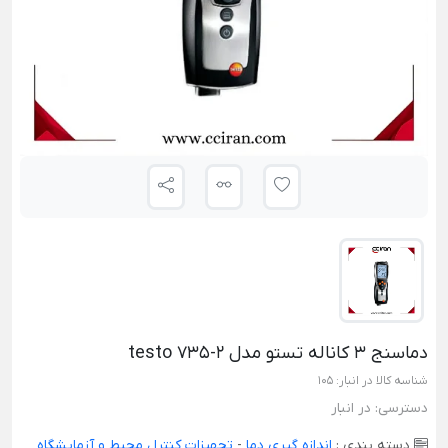
دماسنج 3 کاناله تستو مدل testo 735-2
شناسه کالا در انبار:
105
دسترسی:
در انبار
دسته بندی :
اندازه گیری دما
-
تجهیزات کنترل محیط و آزمایشگاه