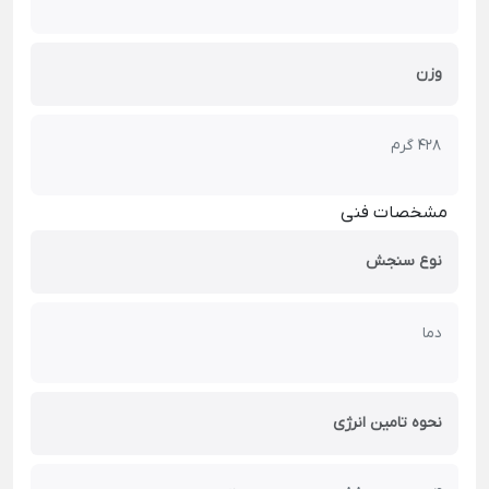
وزن
428 گرم
مشخصات فنی
نوع سنجش
دما
نحوه تامین انرژی