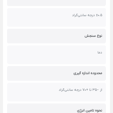
±0.5 درجه سانتی‌گراد
نوع سنجش
دما
محدوده اندازه گیری
از −35 تا +70 درجه سانتی‌گراد
نحوه تامین انرژی