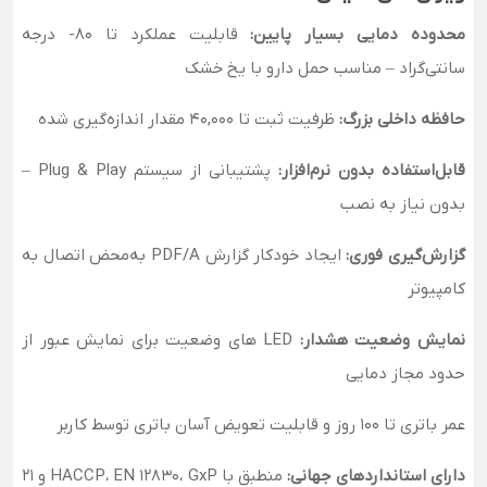
محدوده دمایی بسیار پایین:
قابلیت عملکرد تا 80- درجه
سانتی‌گراد – مناسب حمل دارو با یخ خشک
حافظه داخلی بزرگ:
ظرفیت ثبت تا 40,000 مقدار اندازه‌گیری شده
قابل‌استفاده بدون نرم‌افزار:
پشتیبانی از سیستم Plug & Play –
بدون نیاز به نصب
گزارش‌گیری فوری:
ایجاد خودکار گزارش PDF/A به‌محض اتصال به
کامپیوتر
نمایش وضعیت هشدار:
LED های وضعیت برای نمایش عبور از
حدود مجاز دمایی
عمر باتری تا 100 روز و قابلیت تعویض آسان باتری توسط کاربر
دارای استانداردهای جهانی:
منطبق با HACCP، EN 12830، GxP و 21