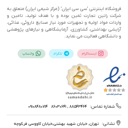
فروشگاه اینترنتی 'سی سی ایران' (مرکز شیمی ایران) متعلق به
شرکت راتین تجارت ثمین بوده و با هدف تولید، تامین و
واردات مواد اولیه و تجهیزات مورد نیاز صنایع داروئی، غذائی،
آرایشی بهداشتی، کشاورزی، آزمایشگاهی و نیازهای پژوهشی
و دانشگاهی فعالیت می نماید.
اینستاگرام
تلگرام
واتساپ
شماره تماس:
09108480714
88543464 , 86030641
نشانی:
تهران, خیابان شهید بهشتی,خیابان کاووسی فر,کوچه