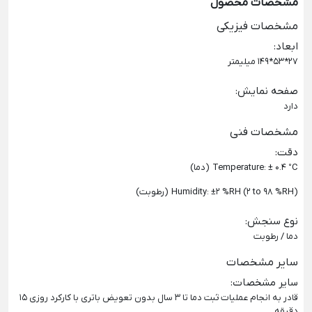
مشخصات محصول
مشخصات فیزیکی
ابعاد
:
27*53*149 میلیمتر
صفحه نمایش
:
دارد
مشخصات فنی
دقت
:
Temperature: ± 0.4 °C (دما)
Humidity: ±2 %RH (2 to 98 %RH) (رطوبت)
نوع سنجش
:
دما / رطوبت
سایر مشخصات
سایر مشخصات
:
قادر به انجام عملیات ثبت دما تا 3 سال بدون تعویض باتری با کارکرد روزی 15
دقیقه