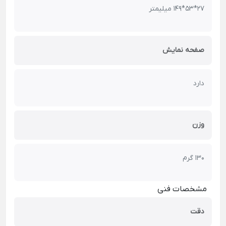
27*53*149 میلیمتر
صفحه نمایش
دارد
وزن
130 گرم
مشخصات فنی
دقت