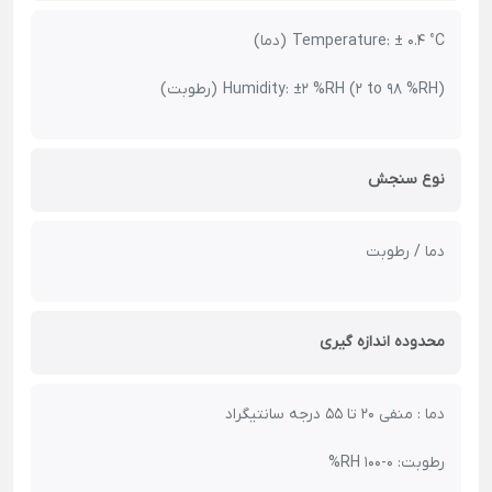
Temperature: ± 0.4 °C (دما)
Humidity: ±2 %RH (2 to 98 %RH) (رطوبت)
نوع سنجش
دما / رطوبت
محدوده اندازه گیری
دما : منفی 20 تا 55 درجه سانتیگراد
رطوبت: 0-100 RH%