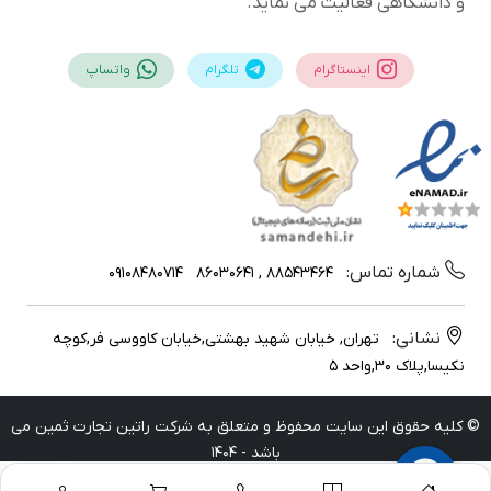
و دانشگاهی فعالیت می نماید.
اینستاگرام
تلگرام
واتساپ
شماره تماس:
09108480714
88543464 , 86030641
نشانی:
تهران, خیابان شهید بهشتی,خیابان کاووسی فر,کوچه
نکیسا,پلاک 30,واحد 5
© کلیه حقوق این سایت محفوظ و متعلق به شرکت راتین تجارت ثمین می
باشد - 1404