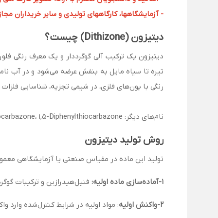
- آزمایشگاهها، کارگاههای تولیدی و سایر خریداران مجاز با
دیتیزون (Dithizone) چیست؟
تیره تا سیاه مایل به بنفش عرضه می‌شود و در آب نامح
رنگی با یون‌های فلزی، در شیمی تجزیه، شناسایی فلزات س
نام‌های دیگر: Dithizone، Diphenylthiocarbazone، 1,5-Diphenylthiocarbazone، دی‌فنیل‌تیوکربازون.
روش تولید دیتیزون
تولید این ماده در مقیاس صنعتی یا آزمایشگاهی معمولاً
1-آماده‌سازی ماده اولیه:
فنیل‌هیدرازین و ترکیبات گوگر
2-واکنش اولیه
: مواد اولیه در شرایط کنترل‌شده وارد 