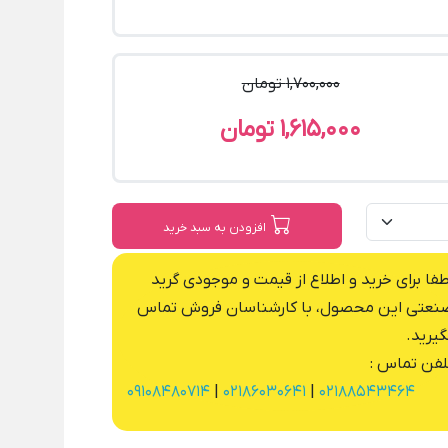
1,700,000 تومان
1,615,000 تومان
افزودن به سبد خرید
طفا برای خرید و اطلاع از قیمت و موجودی گرید
نعتی این محصول، با کارشناسان فروش تماس
گیرید.
لفن تماس :
09108480714
|
02186030641
|
02188543464