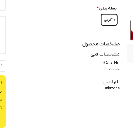
بسته بندی
*
10 گرمی
مشخصات محصول
مشخصات فنی
:
Cas-No
60-10-6
نام لاتین
:
ل
Dithizone
ص
ب
ت