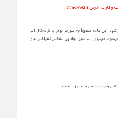
آدرس qr.mojavez.ir
ار و یک معرف رنگی فلورسنت/کمپلکس‌کننده است که با فرمول شیمیایی C₁₃H₁₂N₄S شناخته می‌شود. این ماده معمولاً به صورت پودر یا کریستال آبی
 می‌شود. دیتیزون به دلیل توانایی تشکیل کمپلکس‌های
جام می‌شود و شامل مراحل زیر است: