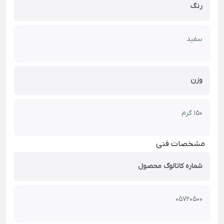
رنگ
سفید
وزن
150 گرم
مشخصات فنی
شماره کاتالوگ محصول
05720500