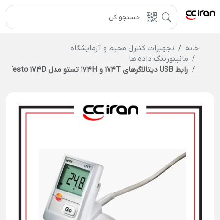
خانه
تجهیزات کنترل محیط و آزمایشگاه
مانیتورینگ داده ها
رابط USB دیتالاگرهای 174T و 174H تستو مدل Testo 174D