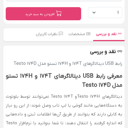
افزودن به سبد خرید
نقد و بررسی
مشخصات
نظرات کاربران
نقد و بررسی
رابط USB دیتالاگرهای 174T و 174H تستو مدل Testo 174D
معرفی رابط USB دیتالاگرهای 174T و 174H تستو
مدل Testo 174D
دیتالاگرهای Testo 174Hو Testo 174T نمی‌توانند توسط بلوتوث
به دستگاه‌هایی مانند گوشی یا لپ تاب وصل شوند؛ از این رو نیاز
به کابلی دارند که بتوانند از طریق آن‌ها اطلاعات ثبتی و داده‌هایی
که اندازه گرفتند را انتقال دهند؛ تا شما بتوانید با نرم‌افزار Testo