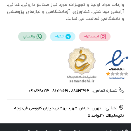
واردات مواد اولیه و تجهیزات مورد نیاز صنایع داروئی، غذائی،
آرایشی بهداشتی، کشاورزی، آزمایشگاهی و نیازهای پژوهشی
و دانشگاهی فعالیت می نماید.
اینستاگرام
تلگرام
واتساپ
شماره تماس:
09108480714
88543464 , 86030641
نشانی:
تهران, خیابان شهید بهشتی,خیابان کاووسی فر,کوچه
نکیسا,پلاک 30,واحد 5