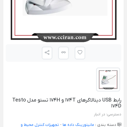
رابط USB دیتالاگرهای 174T و 174H تستو مدل Testo
174D
دسترسی:
در انبار
دسته بندی :
مانیتورینگ داده ها
-
تجهیزات کنترل محیط و