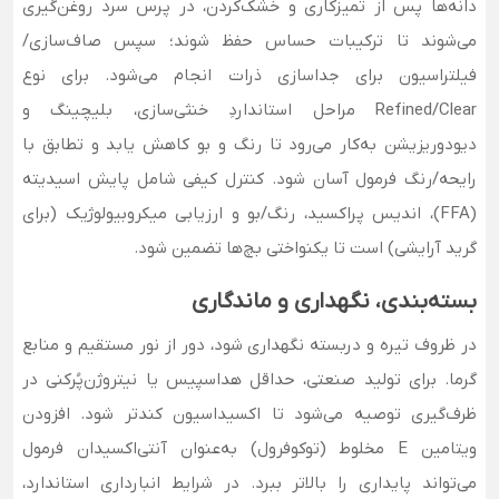
دانه‌ها پس از تمیزکاری و خشک‌کردن، در پرس سرد روغن‌گیری
می‌شوند تا ترکیبات حساس حفظ شوند؛ سپس صاف‌سازی/
فیلتراسیون برای جداسازی ذرات انجام می‌شود. برای نوع
Refined/Clear مراحل استانداردِ خنثی‌سازی، بلیچینگ و
دیودوریزیشن به‌کار می‌رود تا رنگ و بو کاهش یابد و تطابق با
رایحه/رنگ فرمول آسان شود. کنترل کیفی شامل پایش اسیدیته
(FFA)، اندیس پراکسید، رنگ/بو و ارزیابی میکروبیولوژیک (برای
گرید آرایشی) است تا یکنواختی بچ‌ها تضمین شود.
بسته‌بندی، نگهداری و ماندگاری
در ظروف تیره و دربسته نگهداری شود، دور از نور مستقیم و منابع
گرما. برای تولید صنعتی، حداقل هداسپیس یا نیتروژن‌پُرکنی در
ظرف‌گیری توصیه می‌شود تا اکسیداسیون کندتر شود. افزودن
ویتامین E مخلوط (توکوفرول) به‌عنوان آنتی‌اکسیدان فرمول
می‌تواند پایداری را بالاتر ببرد. در شرایط انبارداری استاندارد،