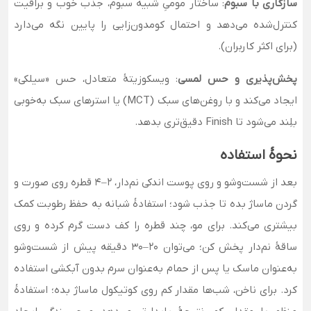
سازگاری با سبوم
: ساختار مومیِ شبیه سبوم، جذب خوب و براقیت
کنترل‌شده می‌دهد و احتمال کومدون‌زایی را پایین نگه می‌دارد
(برای اکثر کاربران).
پخش‌پذیری و حس لمسی
: ویسکوزیتهٔ متعادل، حس «سیلکی»
ایجاد می‌کند و با روغن‌های سبک (MCT) یا استرهای سبک به‌خوبی
بلِند می‌شود تا Finish دقیق‌تری بدهد.
نحوهٔ استفاده
بعد از شست‌وشو و روی پوست اندکی نم‌دار، ۲–۴ قطره روی صورت و
گردن ماساژ بده تا جذب شود؛ استفادهٔ شبانه به حفظ رطوبت کمک
بیشتری می‌کند. برای مو، چند قطره را کف دست گرم کرده و روی
ساقهٔ نم‌دار پخش کن؛ می‌توان ۲۰–۳۰ دقیقه پیش از شست‌وشو
به‌عنوان ماسک یا پس از حمام به‌عنوان سرم بدون آبکشی استفاده
کرد. برای ناخن، شب‌ها مقدار کم روی کوتیکول ماساژ بده؛ استفادهٔ