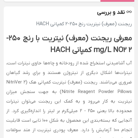
نقد و بررسی
ریجنت (معرف) نیتریت رنج 250-2 کمپانی HACH
معرفی ریجنت (معرف) نیتریت با رنج 250-
2 mg/L NO2 کمپانی HACH
آب آشامیدنی استخراج شده از رودخانه و چاه‌ها حاوی نیترات است،
نیترات‌ها اشکال دیگری از نیتروژن هستند و برای رشد گیاهان
ضروری می‌باشند. ریجنت (معرف) نیتریت کمپانی هک (NitriVer 2
Nitrite Reagent Powder Pillows) به جهت سنجش میزان
نیتریت به کار می‌رود و به کمک این ریجنت می‌توان نیترات
محدوده بالا یعنی 250 - 2 میلی‌گرم بر لیتر را اندازه‌گیری کرد. از
آنجایی که بسته‌بندی این محصول به شکل 100 تایی است قابلیت
انجام 100 آزمایش را دارد. معرف پودری نیتریت از متد سولفات