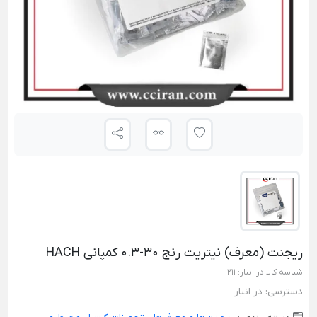
ریجنت (معرف) نیتریت رنج 30-0.3 کمپانی HACH
شناسه کالا در انبار:
211
دسترسی:
در انبار