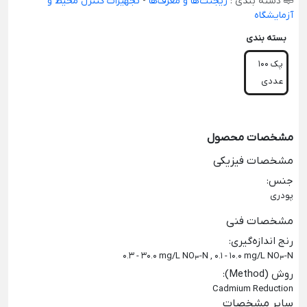
دسته بندی :
ریجنت‌ها و معرف‌ها
-
تجهیزات کنترل محیط و
آزمایشگاه
بسته بندی
پک 100
عددی
مشخصات محصول
مشخصات فیزیکی
جنس
:
پودری
مشخصات فنی
رنج اندازه‌گیری
:
0.3 - 30.0 mg/L NO
-N ,
0.1 - 10.0 mg/L NO
-N
3
3
روش (Method)
:
Cadmium Reduction
سایر مشخصات