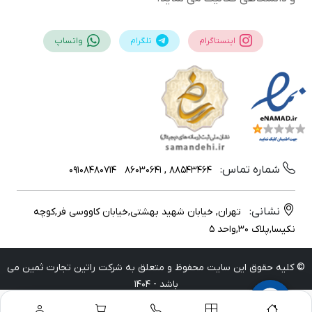
اینستاگرام
تلگرام
واتساپ
شماره تماس:
09108480714
88543464 , 86030641
نشانی:
تهران, خیابان شهید بهشتی,خیابان کاووسی فر,کوچه
نکیسا,پلاک 30,واحد 5
© کلیه حقوق این سایت محفوظ و متعلق به شرکت راتین تجارت ثمین می
باشد - 1404