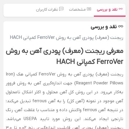
نقد و بررسی
مشخصات
نظرات کاربران
نقد و بررسی
ریجنت (معرف) پودری آهن به روش FerroVer کمپانی HACH
معرفی ریجنت (معرف) پودری آهن به روش
FerroVer کمپانی HACH
ریجنت (معرف) پودری آهن به روش FerroVer کمپانی هک (Iron
Reagent Powder Pillows) جهت اندازه‌گیری آهن به روش فروور
به‌کار می‌رود. در این روش کل آهن محلول و اکثر اشکال نامحلول
آهن موجود در نمونه (آهن کل) را به آهن ferrous تبدیل می‌کند؛
در نتیجه آهن ferrous واکنش داده و متناسب با غلظت آهن، رنگ
نارنجی ایجاد می‌کند. این روش مورد تایید USEPA می‌باشد.
ریجنت (معرف) پودری آهن قابلیت اندازه‌گیری رنج 0.02 تا 3.0