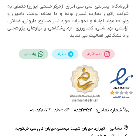
فروشگاه اینترنتی 'سی سی ایران' (مرکز شیمی ایران) متعلق به
شرکت راتین تجارت ثمین بوده و با هدف تولید، تامین و
واردات مواد اولیه و تجهیزات مورد نیاز صنایع داروئی، غذائی،
آرایشی بهداشتی، کشاورزی، آزمایشگاهی و نیازهای پژوهشی
و دانشگاهی فعالیت می نماید.
اینستاگرام
تلگرام
واتساپ
شماره تماس:
09108480714
88543464 , 86030641
نشانی:
تهران, خیابان شهید بهشتی,خیابان کاووسی فر,کوچه