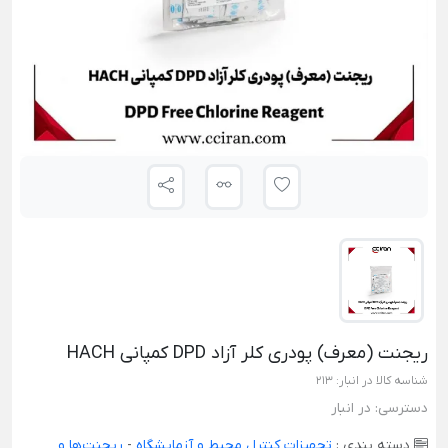
ریجنت (معرف) پودری کلر آزاد DPD کمپانی HACH
شناسه کالا در انبار:
213
دسترسی:
در انبار
دسته بندی :
تجهیزات کنترل محیط و آزمایشگاه
-
ریجنت‌ها و