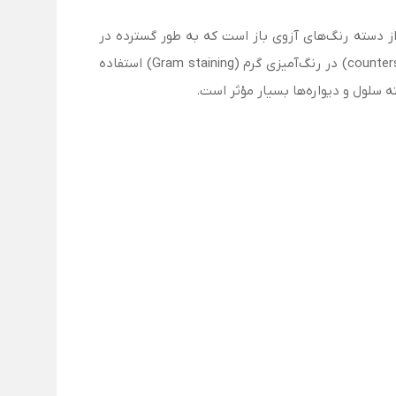
CI 50 نیز شناخته می‌شود، یک رنگ آزمایشگاهی از دسته رنگ‌های آزوی باز است که به طور گسترده در
میکروسکوپی، بافت‌شناسی، رنگ‌آمیزی باکتری‌ها و مطالعات سلولی به‌کار می‌رود. سافرانین O بیشتر به‌عنوان رنگ متقابل (counterstain) در رنگ‌آمیزی گرم (Gram staining) استفاده
سلول و دیواره‌ها بسیار مؤثر است.