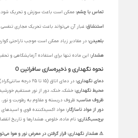
تماس با چشم:
ممکن است باعث سوزش و تحریک شود. شستشوی کامل با آب به
استنشاق:
غبار آن می‌تواند باعث تحریک مجاری تنفسی ش
بلعیدن:
در مقادیر زیاد ممکن است موجب ناراحتی گوار
هشدار:
این ماده تنها برای استفاده آزمایشگاهی و تحقی
نحوه نگهداری و ذخیره‌سازی سافرانین O
دمای نگهداری:
در دمای اتاق (15 تا 25 درجه سانتی‌گراد)
محیط نگهداری:
خشک، خنک، دور از نور مستقیم خورشید
ظروف مناسب:
ظروف دربسته و مقاوم به رطوبت و نور، ت
دور از مواد ناسازگار:
مواد اکسیدکننده قوی و اسیدهای 
برچسب‌گذاری:
نام ماده، خلوص، هشدارها و تاریخ انقضا
⚠️ هشدار نگهداری: قرار گرفتن در معرض نور و هوا می‌