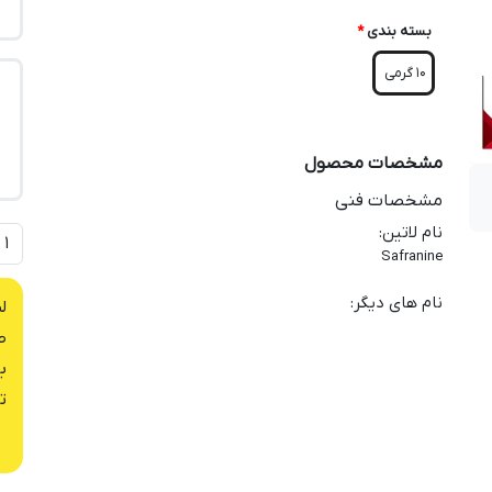
بسته بندی
*
10 گرمی
مشخصات محصول
مشخصات فنی
نام لاتین
:
Safranine
نام های دیگر
:
ل
ص
ب
ت