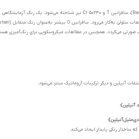
سافرانین O که با نام‌هایی مانند باز قرمز 2 (Basic Red 2)، سافرانین T و 240
گ صورتی می‌گردد. همچنین در مطالعات میکروسکوپی برای رنگ‌آمیزی هسته 
 آنیلین):
ی‌متیل‌آنيلین):