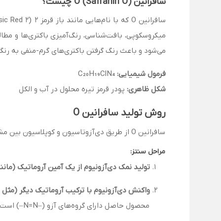
سافرانین O (Safranin O) چیست؟
می‌شود و باعث رنگ گرفتن باکتری‌های گرم-منفی به رن
فرمول شیمیایی:
C₂₀H₁₉ClN₄
شکل ظاهری:
پودر قرمز تیره محلول در آب و الکل
روش تولید سافرانین O
سافرانین O از طریق دی‌آزوتاسیون و کوپلاسیون بین مشتقات آنیلین و دیگر ترکیبات آروماتیک سنتز می‌شود.
مراحل سنتز:
تولید نمک دی‌آزونیوم از یک آمین آروماتیک (مانند
واکنش دی‌آزونیوم با ترکیب آروماتیک دیگر (مثل د
محصول حاصل دارای گروه‌های آزو (–N=N–) است که ساختار رنگی پایدار ایجاد می‌کند.