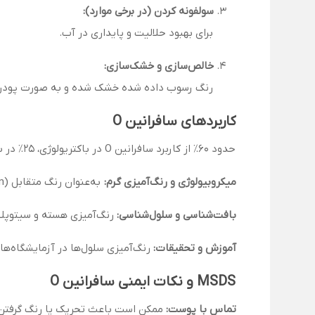
سولفونه کردن (در برخی موارد):
برای بهبود حلالیت و پایداری در آب.
خالص‌سازی و خشک‌سازی:
رنگ رسوب داده شده خشک شده و به صورت پودر ق
کاربردهای سافرانین O
حدود 60٪ از کاربرد سافرانین O در باکتریولوژی، 25٪ در بافت‌شناسی، و 15٪ در آموزش و تحقیقات عمومی است.
میکروبیولوژی و رنگ‌آمیزی گرم:
به‌عنوان رنگ متقابل (counterstain) در رنگ‌آمیزی گرم و مشخص کردن باکتری‌های گرم‌منفی
بافت‌شناسی و سلول‌شناسی:
رنگ‌آمیزی هسته و سیتوپلا
آموزش و تحقیقات:
رنگ‌آمیزی سلول‌ها در آزمایشگاه‌ه
MSDS و نکات ایمنی سافرانین O
تماس با پوست:
ممکن است باعث تحریک یا رنگ گرفتن پ