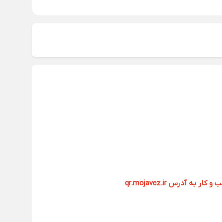
آدرس qr.mojavez.ir