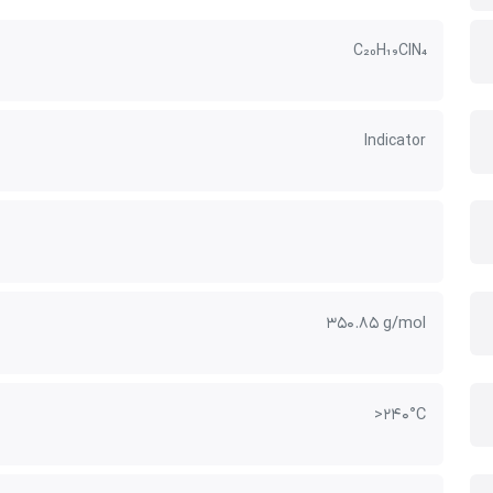
C₂₀H₁₉ClN₄
Indicator
350.85 g/mol
>240°C