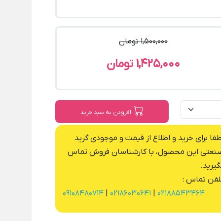
1,500,000 تومان
1,425,000 تومان
افزودن به سبد خرید
طفا برای خرید و اطلاع از قیمت و موجودی گرید
نعتی این محصول، با کارشناسان فروش تماس
گیرید.
لفن تماس :
09108480714
|
02186030641
|
02188543464