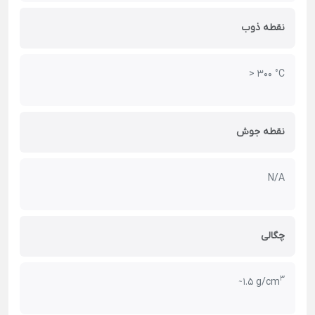
نقطه ذوب
> 300 °C
نقطه جوش
N/A
چگالی
3
̴ 1.5 g/cm