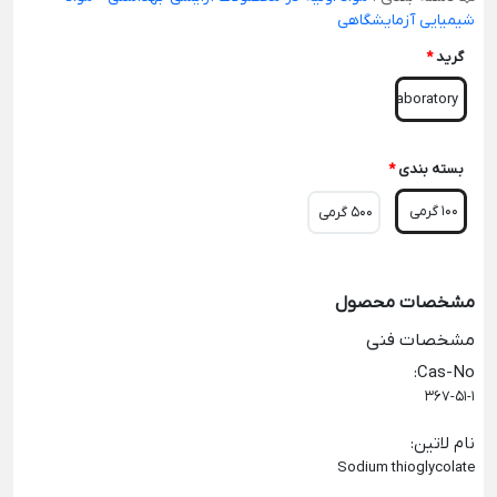
شیمیایی آزمایشگاهی
گرید
*
Laboratory
بسته بندی
*
100 گرمی
500 گرمی
مشخصات محصول
مشخصات فنی
:
Cas-No
367-51-1
نام لاتین
:
Sodium thioglycolate