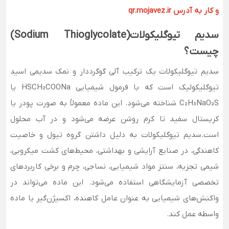
و کار به آدرس qr.mojavez.ir
سدیم تیوگلیکولات(Sodium Thioglycolate)
چیست؟
سدیم تیوگلیکولات یک ترکیب آلی گوگرددار و نمک سدیمی اسید
تیوگلیکولیک است که با فرمول شیمیایی HSCH₂COONa یا
C₂H₃NaO₂S شناخته می‌شود. این ماده معمولاً به صورت پودر یا
کریستال سفید تا کرم روشن عرضه می‌شود و در آب محلول
است.سدیم تیوگلیکولات به دلیل داشتن گروه تیول و خاصیت
کاهندگی، در صنایع آرایشی و بهداشتی، محیط‌های کشت میکروبی،
شیمی تجزیه، سنتز مواد شیمیایی، نساجی، چرم و برخی کاربردهای
تخصصی آزمایشگاهی استفاده می‌شود. این ماده می‌تواند در
واکنش‌های شیمیایی به عنوان عامل کاهنده، اکسیژن‌گیر یا ماده
واسطه عمل کند.