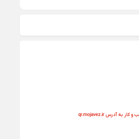
آدرس qr.mojavez.ir