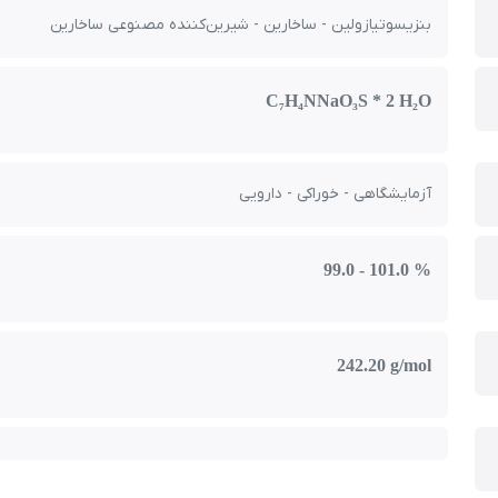
بنزیسوتیازولین - ساخارین - شیرین‌کننده‌ مصنوعی ساخارین
C₇H₄NNaO₃S * 2 H₂O
آزمایشگاهی - خوراکی - دارویی
99.0 - 101.0 %
242.20 g/mol