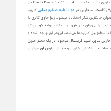
سدیم ساخارین (sodium saccharin) یا E954 یا همان بنزوئیل سولفیمید یک شیرین کننده مصنوعی و غیرمغذی و نیز یک جامد بلوری سفید رنگ است. این ماده حدود ۳۰۰ تا ۴۰۰ بار
H
است. ساخارین در
مواد اولیه صنایع غذایی
کاربرد
7
عنوان جایگزین شکر استفاده می‌شود، زیرا حاوی کالری یا
خارین را می‌توان با روش‌های مختلف تولید کرد. روش
با سولفونیل کلرایدها می‌شود. ایزومر اورتو جدا شده و
خارین بدون اسید کریستال می‌شود. در یک سنتز، متیل
لید ساخارین واکنش نشان می‌دهد.
از عوارض آن می‌توان