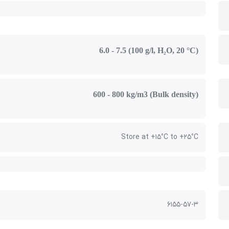
6.0 - 7.5 (100 g/l, H₂O, 20 °C)
600 - 800 kg/m3 (Bulk density)
Store at +15°C to +25°C
6155-57-3