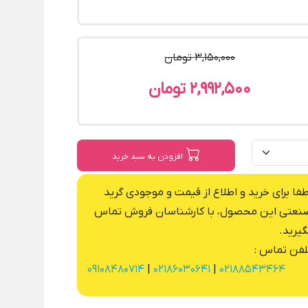
3,150,000 تومان
2,992,500 تومان
افزودن به سبد خرید
طفا برای خرید و اطلاع از قیمت و موجودی گرید
نعتی این محصول، با کارشناسان فروش تماس
گیرید.
لفن تماس :
09108480714
|
02186030641
|
02188543464