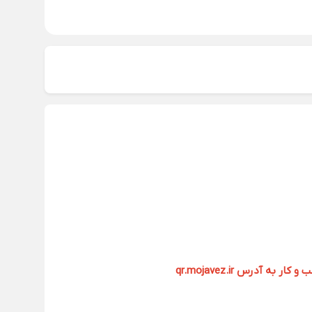
آدرس qr.mojavez.ir