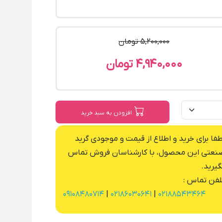
5,200,000 تومان
4,940,000 تومان
افزودن به سبد خرید
طفا برای خرید و اطلاع از قیمت و موجودی گرید
نعتی این محصول، با کارشناسان فروش تماس
گیرید.
لفن تماس :
09108480714
|
02186030641
|
02188543464