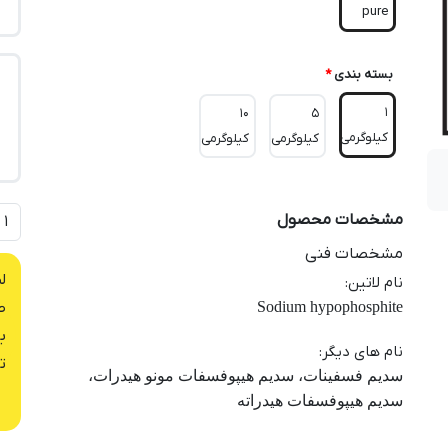
pure
بسته بندی
*
1
10
5
کیلوگرمی
کیلوگرمی
کیلوگرمی
مشخصات محصول
مشخصات فنی
ل
نام لاتین
:
Sodium hypophosphite
ص
ب
نام های دیگر
:
ت
سدیم فسفینات، سدیم هیپوفسفات مونو هیدرات،
سدیم هیپوفسفات هیدراته