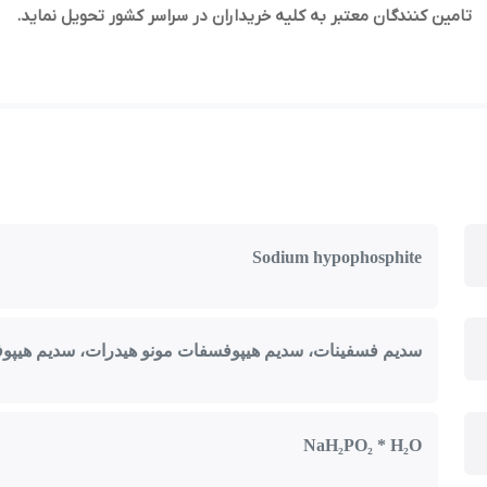
تامین کنندگان معتبر به کلیه خریداران در سراسر کشور تحویل نماید.
Sodium hypophosphite
سدیم فسفینات، سدیم هیپوفسفات مونو هیدرات، سدیم هیپوف
NaH₂PO₂ * H₂O