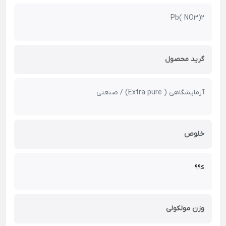
Pb( NO3)2
گرید محصول
آزمایشگاهی ( Extra pure) / صنعتی
خلوص
≥99
وزن مولکولی