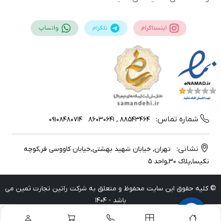
اینستاگرام
تلگرام
واتساپ
شماره تماس:
09108480714
88543464 , 86030641
نشانی:
تهران, خیابان شهید بهشتی,خیابان کاووسی فر,کوچه
نکیسا,پلاک 30,واحد 5
© کلیه حقوق این سایت محفوظ و متعلق به شرکت راتین تجارت ثمین می
باشد - 1404