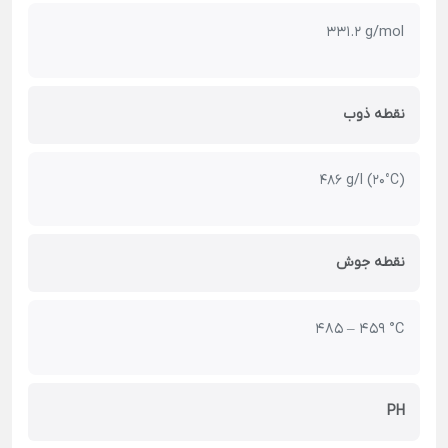
331.2 g/mol
نقطه ذوب
486 g/l (20°C)
نقطه جوش
485 – 459 °C
PH