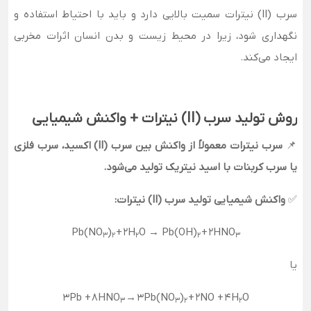
سرب (II) نیترات سمیت بالایی دارد و باید با احتیاط استفاده و
نگهداری شود، زیرا در محیط زیست و بدن انسان اثرات مخربی
ایجاد می‌کند.
روش تولید سرب (II) نیترات + واکنش شیمیایی
📌
سرب نیترات معمولاً از واکنش بین سرب (II) اکسید، سرب فلزی
یا سرب کربنات با اسید نیتریک تولید می‌شود.
✅
واکنش شیمیایی تولید سرب (II) نیترات:
Pb(NO
)
+
2
H
O → Pb(OH)
+
2
HNO
3
2
2
2
3
یا
3
Pb +
8
HNO
→
3
Pb(NO
)
+
2
NO +
4
H
O
3
3
2
2