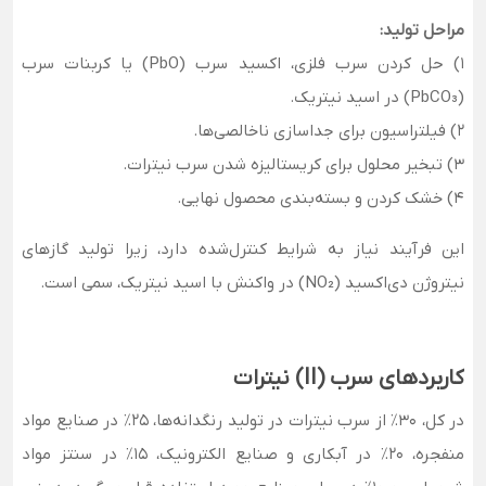
مراحل تولید:
1) حل کردن سرب فلزی، اکسید سرب (PbO) یا کربنات سرب
(PbCO₃) در اسید نیتریک.
2) فیلتراسیون برای جداسازی ناخالصی‌ها.
3) تبخیر محلول برای کریستالیزه شدن سرب نیترات.
4) خشک کردن و بسته‌بندی محصول نهایی.
این فرآیند نیاز به شرایط کنترل‌شده دارد، زیرا تولید گازهای
نیتروژن دی‌اکسید (NO₂) در واکنش با اسید نیتریک، سمی است.
کاربردهای سرب (II) نیترات
در کل، 30٪ از سرب نیترات در تولید رنگدانه‌ها، 25٪ در صنایع مواد
منفجره، 20٪ در آبکاری و صنایع الکترونیک، 15٪ در سنتز مواد