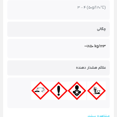
3 – 4 (50g/l 20°C)
چگالی
~1850 kg/m3
علائم هشدار دهنده
مشاهده بیشتر