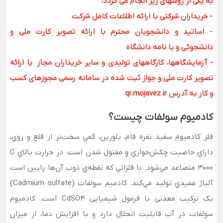
به یکی از روشهای زیر انجام می گردد:
- خریداران شرکتی با ارائه اطلاعات کامل شرکت
- اساتید و دانشجویان محترم با ارائه تصویر کارت ملی و
دانشجوئی و یا نامه دانشگاه
- آزمایشگاهها، کارگاههای تولیدی و سایر خریداران مجاز با ارائه
تصویر کارت ملی و جواز ثبت شده در سامانه رسمی مجوزهای کسب
و کار به آدرس qr.mojavez.ir
کادمیوم سولفات چیست؟
فلز كادميوم سفيد نقره فام، بلورين، كمي سخت‌تر از قلع و روي،
داراي خاصيت چكش‌خواري و مفتول شدن است. در حرارت بالاي C
3000 متصاعد مي‌شود. با فلزاتي كه نقطه‌ي ذوب آن‌ها پايين است
آلياژ مفيدي توليد مي‌كند. کادمیم سولفات (Cadmium sulfate)
یک ترکیب معدنی با فرمول شیمیایی CdSO4 است. کادمیوم
سولفات در آب قابلیت انحلال دارد و با افزایش دما، از میزان