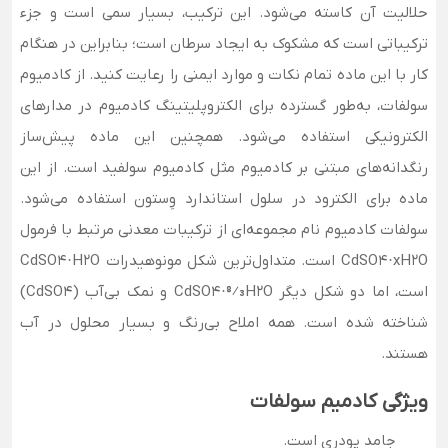
حلالیت آن کاسته می‌شود. این ترکیب، بسیار سمی است و جزء
ترکیباتی است که مشکوک به ایجاد سرطان است؛ بنابراین در هنگام
کار با این ماده تمام نکات و موارد ایمنی را رعایت کنید. از کادمیوم
سولفات، به‌طور گسترده برای الکتروپلیتینگ کادمیوم در مدارهای
الکترونیکی استفاده می‌شود. همچنین این ماده پیش‌ساز
رنگدانه‌های مبتنی بر کادمیوم مثل کادمیوم سولفید است. از این
ماده برای الکترود در سلول استاندارد وِستون استفاده می‌شود.
سولفات کادمیوم نام مجموعه‌ای از ترکیبات معدنی مرتبط با فرمول
CdSO4·xH2O است. متداول‌ترین شکل مونوهیدرات CdSO4·H2O
است، اما دو شکل دیگر CdSO4·8⁄3H2O و نمک بی‌آب (CdSO4)
شناخته شده است. همه املاح بی‌رنگ و بسیار محلول در آب
هستند.
ویژگی کادمیم سولفات
جامد پودری است.