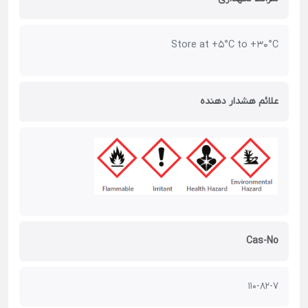
Store at +5°C to +30°C
علائم هشدار دهنده
Cas-No
110-82-7