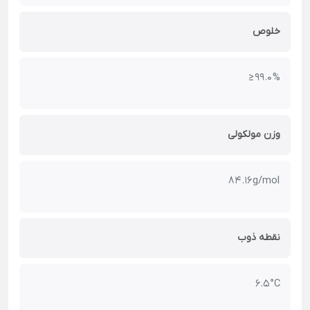
خلوص
≥ 99.0 %
وزن مولکولی
84.16 g/mol
نقطه ذوب
6.5 °C