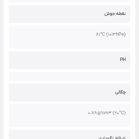
نقطه جوش
81 °C (1013 hPa)
PH
چگالی
0.78 g/cm3 (20 °C)
شرائط نگهداری