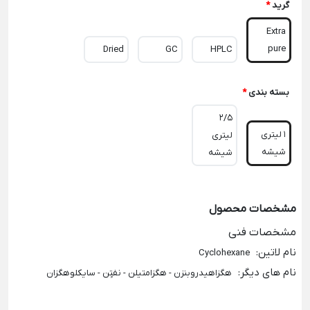
گرید
*
Extra
pure
Dried
GC
HPLC
بسته بندی
*
2/5
1 لیتری
لیتری
شیشه
شیشه
مشخصات محصول
مشخصات فنی
نام لاتین
:
Cyclohexane
نام های دیگر
:
هگزاهیدروبنزن - هگزامتیلن - نفتٍن - سایکلوهگزان