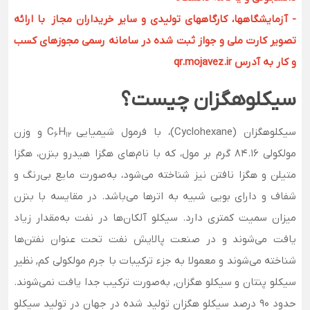
- آزمایشگاهها، کارگاههای تولیدی و سایر خریداران مجاز با ارائه
تصویر کارت ملی و جواز ثبت شده در سامانه رسمی مجوزهای کسب
و کار به آدرس qr.mojavez.ir
سیکلوهگزان چیست؟
سیکلوهگزان (Cyclohexane)، با فرمول شیمیایی C
H
و وزن
6
12
مولکولی 84.16 گرم بر مول، که با نام‌های هگزا هیدرو بنزن، هگزا
متیلن و هگزا نافتن نیز شناخته می‌شود، به‌صورت مایع بی‌رنگ و
شفاف و دارای بویی شبیه به اترها می‌باشد. در مقایسه با بنزن
میزان سمیت کمتری دارد. سیکلو آلکان‌ها در نفت به‌مقدار زیاد
یافت می‌شوند و در صنعت پالایش نفت تحت عنوان نفتن‌ها
شناخته می‌شوند و معمولا به جزء ترکیبات با جرم مولکولی کم, نظیر
سیکلو پنتان و سیکلو هگزان, به‌صورت ترکیب جدا یافت نمی‌شوند.
حدود 90 درصد سیکلو هگزان تولید شده در جهان در تولید سیکلو