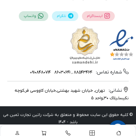
اینستاگرام
تلگرام
واتساپ
شماره تماس:
09108480714
88543464 , 86030641
نشانی:
تهران, خیابان شهید بهشتی,خیابان کاووسی فر,کوچه
نکیسا,پلاک 30,واحد 5
© کلیه حقوق این سایت محفوظ و متعلق به شرکت راتین تجارت ثمین می
باشد - 1404