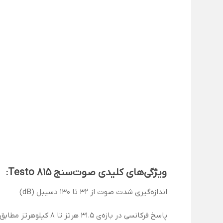
ویژگی‌های کلیدی صوت‌سنج Testo 815:
اندازه‌گیری شدت صوت از 32 تا 130 دسیبل (dB)
پاسخ فرکانسی در بازه‌ی 31.5 هرتز تا 8 کیلوهرتز مطابق با استاندارد IEC 60651 کلاس دقت 2