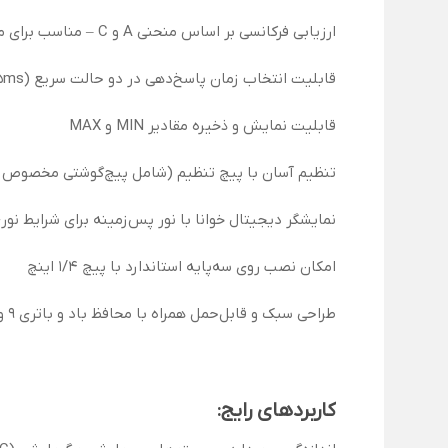
ارزیابی فرکانسی بر اساس منحنی A و C – مناسب برای محیط‌های صنعتی، عمومی و آزمایشگاهی
قابلیت انتخاب زمان پاسخ‌دهی در دو حالت سریع (FAST = 125ms) و آهسته (SLOW = 1s)
قابلیت نمایش و ذخیره مقادیر MIN و MAX
تنظیم آسان با پیچ تنظیم (شامل پیچ‌گوشتی مخصوص کا
نمایشگر دیجیتال خوانا با نور پس‌زمینه برای شرایط نو
امکان نصب روی سه‌پایه استاندارد با پیچ 1/4 اینچ
طراحی سبک و قابل‌حمل همراه با محافظ باد و باتری 9 ولت کتابی با عمر مفید بالا (تا 70 ساعت)
کاربردهای رایج: