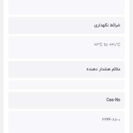
شرائط نگهداری
+2°C to +30°C
علائم هشدار دهنده
Cas-No
3244-88-0