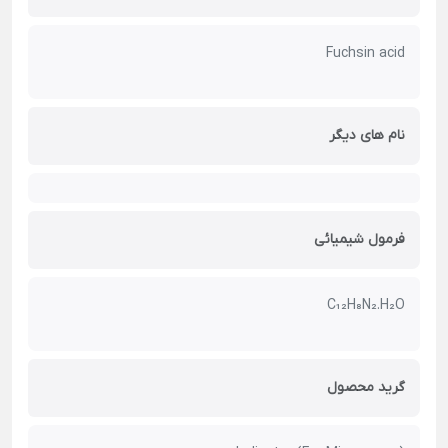
Fuchsin acid
نام های دیگر
فرمول شیمیائی
C₁₂H₈N₂.H₂O
گرید محصول