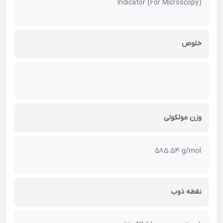
Indicator (For Microscopy)
خلوص
وزن مولکولی
585.54 g/mol
نقطه ذوب