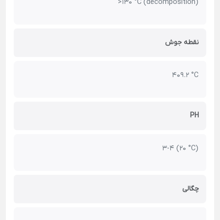
>130 °C (decomposition)
نقطه جوش
409.2 °C
PH
3-4 (20 °C)
چگالی