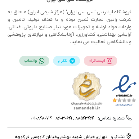
فروشگاه اینترنتی 'سی سی ایران' (مرکز شیمی ایران) متعلق به
شرکت راتین تجارت ثمین بوده و با هدف تولید، تامین و
واردات مواد اولیه و تجهیزات مورد نیاز صنایع داروئی، غذائی،
آرایشی بهداشتی، کشاورزی، آزمایشگاهی و نیازهای پژوهشی
و دانشگاهی فعالیت می نماید.
اینستاگرام
تلگرام
واتساپ
شماره تماس:
09108480714
88543464 , 86030641
نشانی:
تهران, خیابان شهید بهشتی,خیابان کاووسی فر,کوچه