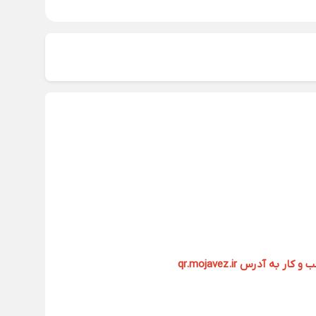
آدرس qr.mojavez.ir