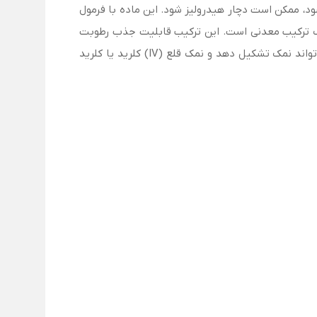
ن پایدار است. البته در صورتی که محلول شود، ممکن است دچار هیدرولیز شود. این ماده با فرمول
ید قلع یک ترکیب معدنی است. این ترکیب قابلیت جذب رطوبت
دارد. کلرید قلع کاربردهای متنوعی در صنایع دارد. قلع(II) کلرید نباید با کلرید دیگر قلع اشتباه گرفته شود، زیرا قلع (IV) نیز می‌تواند نمک تشکیل دهد و نمک قلع (IV) کلرید یا کلرید