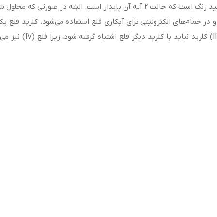
قلع (ll) کلرید (Tin(II) chloride) جامدی کریستالی و سفید رنگ است که حالت 2 آبه آ
اربرد دارد و در حمام‌های الکترولیتی برای آبکاری قلع استفاده می‌شود. کلر