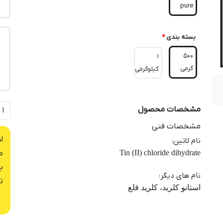
pure
بسته بندی
*
500
1
گرمی
کیلوگرمی
مشخصات محصول
مشخصات فنی
ل
نام لاتین
:
Tin (II) chloride dihydrate
ص
ب
نام های دیگر
:
ت
استانو کلرید، کلرید قلع