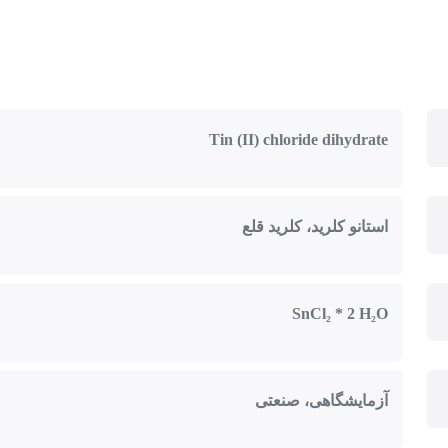
Tin (II) chloride dihydrate
استانو کلرید، کلرید قلع
SnCl₂ * 2 H₂O
آزمایشگاهی، صنعتی