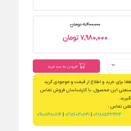
8,400,000 تومان
7,980,000 تومان
افزودن به سبد خرید
طفا برای خرید و اطلاع از قیمت و موجودی گرید
نعتی این محصول، با کارشناسان فروش تماس
گیرید.
لفن تماس :
09108480714
|
02186030641
|
02188543464