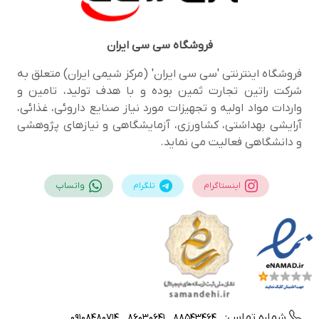
فروشگاه
سی سی ایران
فروشگاه اینترنتی 'سی سی ایران' (مرکز شیمی ایران) متعلق به
شرکت راتین تجارت ثمین بوده و با هدف تولید، تامین و
واردات مواد اولیه و تجهیزات مورد نیاز صنایع داروئی، غذائی،
آرایشی بهداشتی، کشاورزی، آزمایشگاهی و نیازهای پژوهشی
و دانشگاهی فعالیت می نماید.
اینستاگرام
تلگرام
واتساپ
شماره تماس:
09108480714
88543464 , 86030641