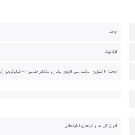
جامد
ارگانیک
بسته 4 لیتری : پاکت پلی اتیلن یک رو متالایز طلایی 0.9 کیلوگرمی (با ابعاد 24 در 35 سانتیمتر)
انواع گل ها و گیاهان آپارتمانی