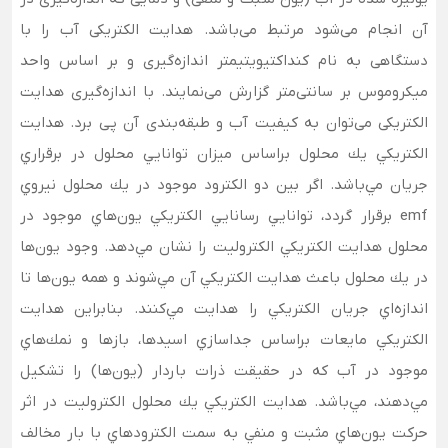
آن انجام می‌شود مرتبط می‌باشد. هدایت الکتریکی آب را با
دستگاهی به نام کنداکتیویتیمتر اندازه‌گیری و بر اساس واحد
میکروموس بر سانتی‌متر گزارش می‌نمایند. با اندازه‌گیری هدایت
الکتریکی می‌توان به کیفیت آب و طبقه‌بندی آن پی برد. هدايت
الكتريكي يك محلول براساس ميزان توانايي محلول در برقراري
جريان مي‌‏باشد. اگر بين دو الكترود موجود در يك محلول نيروي
emf برقرار گردد، توانايي رسانايي الكتريكي يون‌هاي موجود در
محلول هدايت الكتريكي الكتروليت را نشان مي‏‌دهد. وجود يون‌ها
در يك محلول باعث هدايت الكتريكي آن مي‌‏شوند و همه يون‌ها تا
اندازه‏‌اي جريان الكتريكي را هدايت مي‏‌كنند. بنابراين هدايت
الكتريكي مايعات براساس جداسازي اسيدها، بازها و نمك‌هاي
موجود در آب كه در حقيقت ذرات باردار (يون‌ها) ‌را تشكيل
مي‏‌دهند، مي‏‌باشد. هدايت الكتريكي يك محلول الكتروليت در اثر
حركت يون‌هاي مثبت و منفي به سمت الكترودهاي با بار مخالف