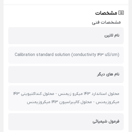
مشخصات
مشخصات فنی
نام لاتین
(Calibration standard solution (conductivity 1413 uS/cm
نام های دیگر
محلول استاندارد 1413 میکرو زیمنس - محلول کنداکتیویتی 1413
میکروزیمنس - محلول کالیبراسیون 1413 میکروزیمنس
فرمول شیمیائی