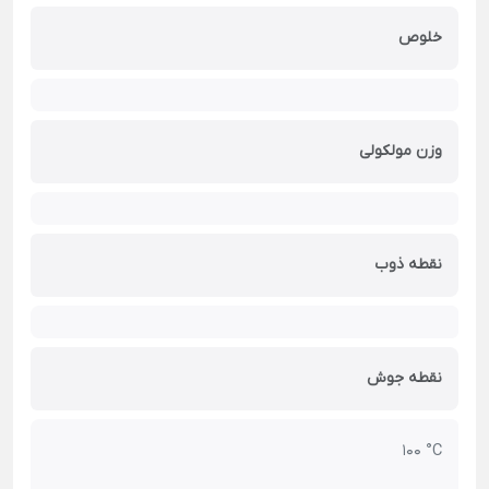
خلوص
وزن مولکولی
نقطه ذوب
نقطه جوش
100 °C