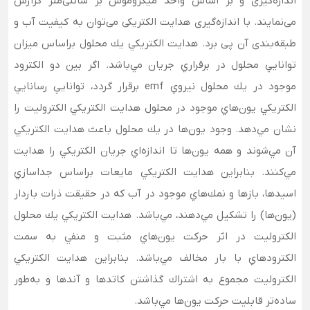
اندازه‌گیری و بر اساس واحد میکروموس بر سانتی‌متر گزارش
می‌نمایند. با اندازه‌گیری هدایت الکتریکی می‌توان به کیفیت آب و
طبقه‌بندی آن پی برد. هدايت الكتريكي يك محلول براساس ميزان
توانايي محلول در برقراري جريان مي‌‏باشد. اگر بين دو الكترود
موجود در يك محلول نيروي emf برقرار گردد، توانايي رسانايي
الكتريكي يون‌هاي موجود در محلول هدايت الكتريكي الكتروليت را
نشان مي‏‌دهد. وجود يون‌ها در يك محلول باعث هدايت الكتريكي
آن مي‌‏شوند و همه يون‌ها تا اندازه‏‌اي جريان الكتريكي را هدايت
مي‏‌كنند. بنابراين هدايت الكتريكي مايعات براساس جداسازي
اسيدها، بازها و نمك‌هاي موجود در آب كه در حقيقت ذرات باردار
(يون‌ها) ‌را تشكيل مي‏‌دهند، مي‏‌باشد. هدايت الكتريكي يك محلول
الكتروليت در اثر حركت يون‌هاي مثبت و منفي به سمت
الكترودهاي با بار مخالف مي‏‌باشد. بنابراين هدايت الكتريكي
الكتروليت مجموع به اشتراك گذاشتن كاتدها و آندها و به‌طور
ساده‌‏تر قابليت حركت يون‌ها مي‌‏باشد.