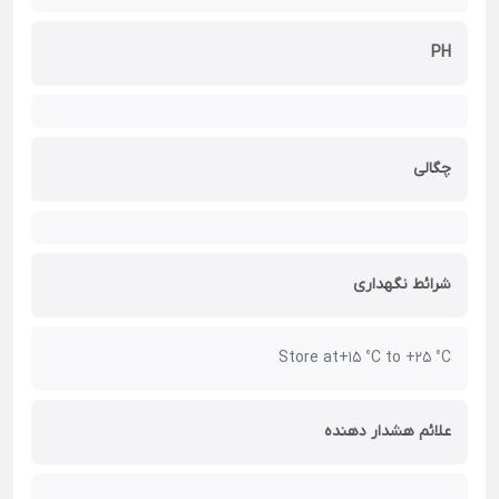
PH
چگالی
شرائط نگهداری
Store at+15 °C to +25 °C
علائم هشدار دهنده