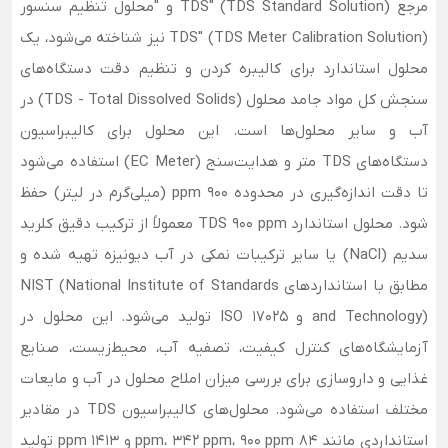
مرجع TDS" (TDS Standard Solution) و "محلول تنظیم سنسور
TDS" (TDS Meter Calibration Solution) نیز شناخته می‌شود، یک
محلول استاندارد برای کالیبره کردن و تنظیم دقت دستگاه‌های
سنجش کل مواد جامد محلول (TDS - Total Dissolved Solids) در
آب و سایر محلول‌ها است. این محلول برای کالیبراسیون
دستگاه‌های TDS متر و هدایت‌سنج (EC Meter) استفاده می‌شود
تا دقت اندازه‌گیری در محدوده 900 ppm (میلی‌گرم در لیتر) حفظ
شود. محلول استاندارد TDS 900 ppm معمولاً از ترکیب دقیق کلرید
سدیم (NaCl) یا سایر ترکیبات نمکی در آب دیونیزه تهیه شده و
مطابق با استانداردهای NIST (National Institute of Standards
and Technology) و ISO 17025 تولید می‌شود. این محلول در
آزمایشگاه‌های کنترل کیفیت، تصفیه آب، محیط‌زیست، صنایع
غذایی و داروسازی برای بررسی میزان املاح محلول در آب و مایعات
مختلف استفاده می‌شود. محلول‌های کالیبراسیون TDS در مقادیر
استانداردی مانند 84 ppm، 342 ppm، 900 ppm و 1413 ppm تولید