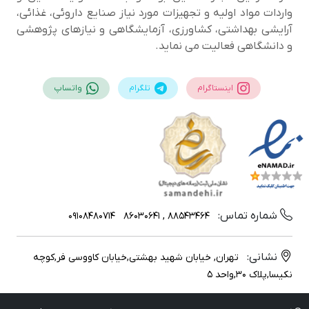
واردات مواد اولیه و تجهیزات مورد نیاز صنایع داروئی، غذائی،
آرایشی بهداشتی، کشاورزی، آزمایشگاهی و نیازهای پژوهشی
و دانشگاهی فعالیت می نماید.
اینستاگرام
تلگرام
واتساپ
شماره تماس:
09108480714
88543464 , 86030641
نشانی:
تهران, خیابان شهید بهشتی,خیابان کاووسی فر,کوچه
نکیسا,پلاک 30,واحد 5