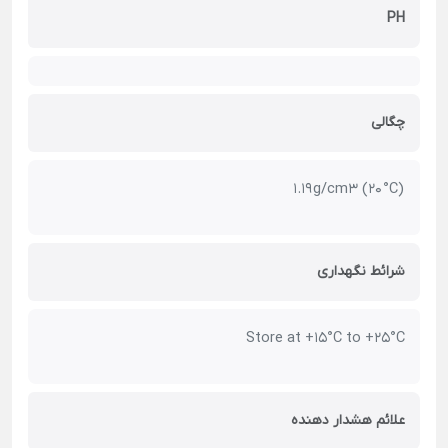
PH
چگالی
1.19 g/cm3 (20 °C)
شرائط نگهداری
Store at +15°C to +25°C
علائم هشدار دهنده