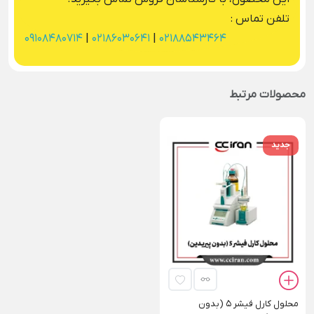
تلفن تماس :
09108480714
|
02186030641
|
02188543464
محصولات مرتبط
جدید
محلول کارل فیشر 5 (بدون