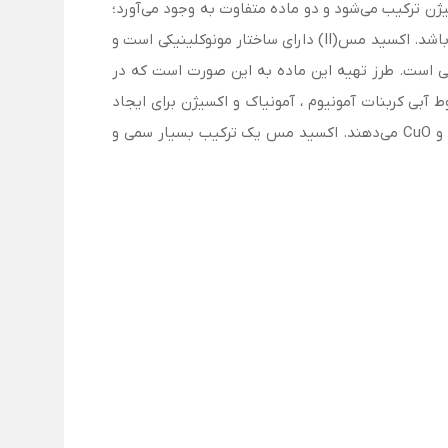
معدنی با فرمول مولکولی CuO است. مس به دو حالت با اکسیژن ترکیب می‌‌شود و دو ماده متفاوت به وجود می‌آورد؛
در حالت اول مس(I) اکسید است که به صورت پودر قرمز رنگ می‌باشد و در حالت دوم مس(II) اکسید است که به رنگ سیاه می‌باشد. اکسید مس(II) دارای ساختار مونوکلینیکی است و
شیمیایی است. طرز تهیه این ماده به این صورت است که در
آبی کربنات آمونیوم ، آمونیاک و اکسیژن برای ایجاد
کمپلکس‌های آمین مس(I) و مس(II) که از جامدات استخراج می‌شوند، تصفیه می‌شوند. این کمپلکس‌ها با بخار تجزیه می‌شوند و CuO می‌دهند. اکسید مس یک ترکیب بسیار سمی و