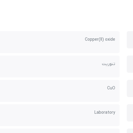
Copper(II) oxide
تنوریت
CuO
Laboratory