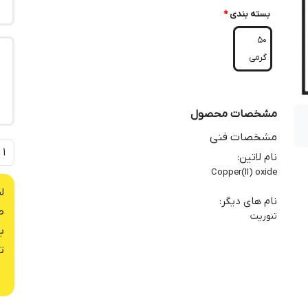
بسته بندی
*
50
گرمی
مشخصات محصول
مشخصات فنی
نام لاتین
:
Copper(II) oxide
ل
نام های دیگر
:
ص
تنوریت
ب
ت