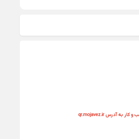
آدرس qr.mojavez.ir