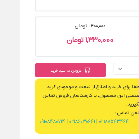
1,400,000 تومان
1,330,000 تومان
افزودن به سبد خرید
طفا برای خرید و اطلاع از قیمت و موجودی گرید
نعتی این محصول، با کارشناسان فروش تماس
گیرید.
لفن تماس :
09108480714
|
02186030641
|
02188543464