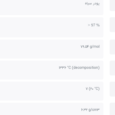
پودر سیاه
> 97 %
79.54 g/mol
1336 °C (decomposition)
7 (20 °C)
6.32 g/cm3