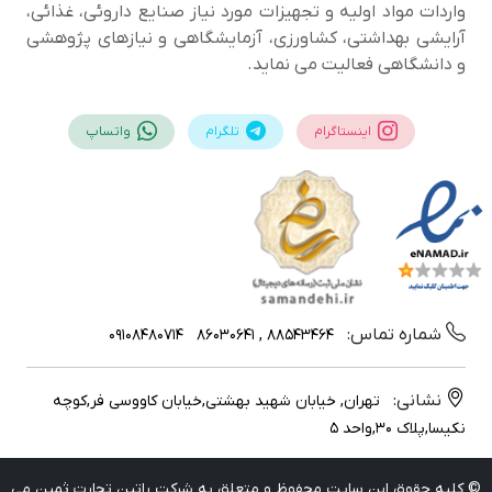
واردات مواد اولیه و تجهیزات مورد نیاز صنایع داروئی، غذائی،
آرایشی بهداشتی، کشاورزی، آزمایشگاهی و نیازهای پژوهشی
و دانشگاهی فعالیت می نماید.
اینستاگرام
تلگرام
واتساپ
شماره تماس:
09108480714
88543464 , 86030641
نشانی:
تهران, خیابان شهید بهشتی,خیابان کاووسی فر,کوچه
نکیسا,پلاک 30,واحد 5
© کلیه حقوق این سایت محفوظ و متعلق به شرکت راتین تجارت ثمین می