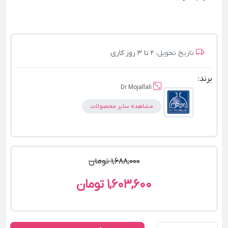
تاریخ تحویل:
2 تا 3 روز کاری
برند:
Dr Mojallali
مشاهده سایر محصولات
1,688,000 تومان
1,603,600 تومان