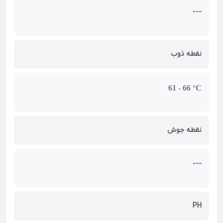
---
نقطه ذوب
61 - 66 °C
نقطه جوش
---
PH