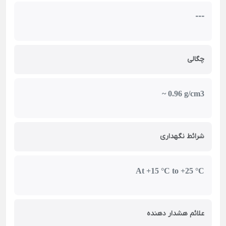
---
چگالی
~ 0.96 g/cm3
شرائط نگهداری
At +15 °C to +25 °C
علائم هشدار دهنده