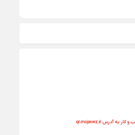
آدرس qr.mojavez.ir