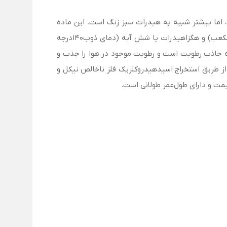
اما بیشتر شبیه به هیدرات سبز زنگ است. این ماده
مهمترین منبع نیکل برای سنتز شیمیایی است و به دو شکل غیرهیدرات (۱۰۰۱ درجه سانتی‌گراد و چگالی ۳.۵۵ گرم بر سانتی‌متر مکعب) و هگزاهیدرات یا شش آبه (دمای ذوب۱۴۰درجه
ل یک ماده جاذب رطوبت است و رطوبت موجود در هوا را جذب و
 از طریق استخراج اسید‌هیدروکلریک فلز ناخالص نیکل و
مت و دارای طول‌عمر طولانی است.