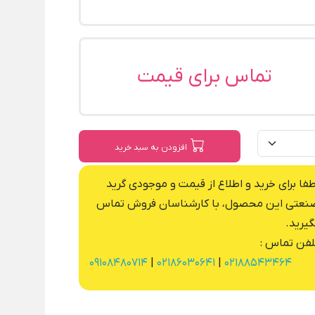
تماس برای قیمت
افزودن به سبد خرید
طفا برای خرید و اطلاع از قیمت و موجودی گرید
نعتی این محصول، با کارشناسان فروش تماس
گیرید.
لفن تماس :
09108480714
|
02186030641
|
02188543464