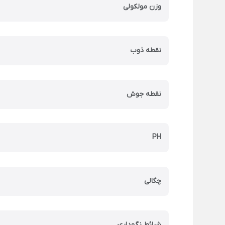
وزن مولکولی
نقطه ذوب
نقطه جوش
PH
چگالی
شرائط نگهداری