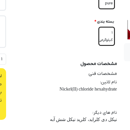
pure
بسته بندی
*
1
کیلوگرمی
مشخصات محصول
مشخصات فنی
ل
نام لاتین
:
ص
Nickel(II) chloride hexahydrate
ب
ت
نام های دیگر
:
نیکل دی کلراید، کلرید نیکل شش آبه