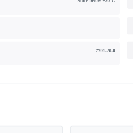
Store below +30°C
7791-20-0