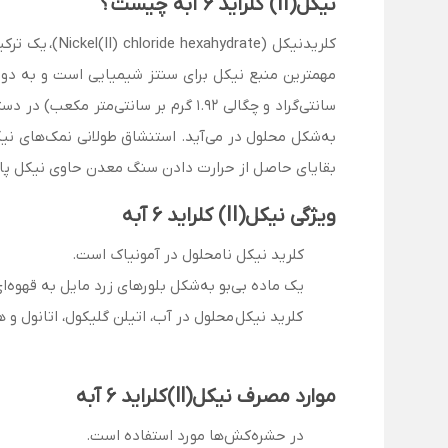
نیکل(II) کلراید 6 آبه چیست؟
کلرید‌نیکل (Nickel(II) chloride hexahydrate)، یک ترکیب شیمیایی با فرمول NiCl
سانتی‌گراد و چگالی ۱.۹۲ گرم بر سا
به‌شکل محلول در می‌آید. استنشاق طولانی نمک‌های نیکل
بقایای حاصل از حرارت دادن سنگ معدن حاوی نیکل پالای
ویژگی نیکل(
II
) کلراید 6 آبه
کلرید نیکل نامحلول در آمونیاک است.
یک ماده بی‌بو به‌شکل بلورهای زرد مایل به قهوه‌ا
کلرید نیکل محلول در آب، اتیلن گلیکول، اتانول و
موارد مصرف نیکل
(ll)
کلراید 6 آبه
در حشره‌کش‌ها مورد استفاده است.