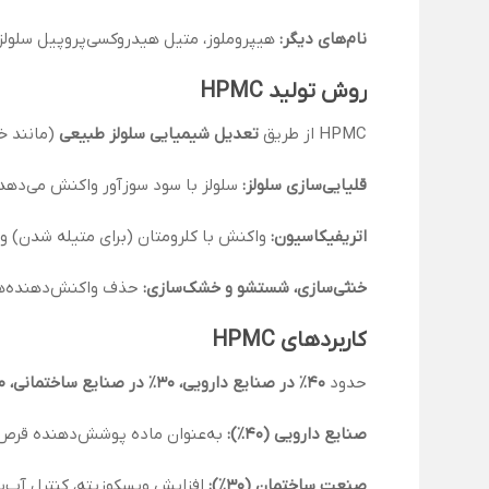
نام‌های دیگر:
هیپروملوز، متیل هیدروکسی‌پروپیل سلولز، E464 (در افزودنی‌های غذای
روش تولید HPMC
HPMC از طریق
تعدیل شیمیایی سلولز طبیعی
(مانند خ
قلیایی‌سازی سلولز:
سلولز با سود سوزآور واکنش می‌دهد و
اتریفیکاسیون:
واکنش با کلرومتان (برای متیله شدن) و 
خنثی‌سازی، شستشو و خشک‌سازی:
حذف واکنش‌دهنده‌ها
کاربردهای HPMC
حدود
40٪ در صنایع دارویی، 30٪ در صنایع ساختمانی، 20٪ در صنایع آرایشی و غذایی و 10٪ در کاربردهای صنعتی خاص
صنایع دارویی (40٪):
به‌عنوان ماده پوشش‌دهنده قرص، 
صنعت ساختمان (30٪):
افزایش ویسکوزیته، کنترل آب‌پذ