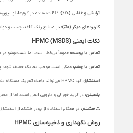
آرایشی و غذایی (20٪):
غلظت‌دهنده در کرم‌ها، لوسیون‌ها،
کاربردهای دیگر (10٪):
در صنایع رنگ، کاغذ، چسب و مواد 
نکات ایمنی (MSDS) HPMC
تماس با پوست:
عموماً بی‌خطر است، اما شست‌وشو در
تماس با چشم:
ممکن است موجب تحریک خفیف شود؛ چشم 
استنشاق:
گرد HPMC می‌تواند باعث تحریک دستگاه تنفسی شود. استفاده از ماسک توصیه می‌شود.
بلعیدن:
در گرید خوراکی و دارویی ایمن است، اما از مص
⚠
هشدار:
در هنگام استفاده از پودر خشک، از استنشاق
روش نگهداری و ذخیره‌سازی HPMC