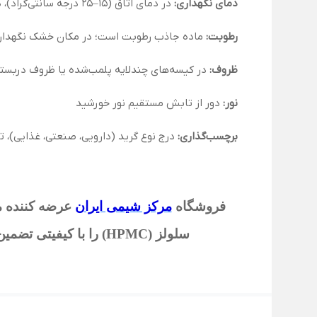
دمای نگهداری:
در دمای اتاق (۱۵–۲۵ درجه سانتی‌گراد)، دور از منابع گرما
رطوبت:
ماده جاذب رطوبت است؛ در مکان خشک نگهدار
ظروف:
در کیسه‌های چندلایه پلمب‌شده یا ظروف دربسته
نور:
دور از تابش مستقیم نور خورشید
برچسب‌گذاری:
درج نوع گرید (دارویی، صنعتی، غذایی)، تا
فروشگاه
مرکز شیمی ایران
عرضه کننده م
سلولز (HPMC)
را با کیفیتی تضمی