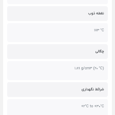
نقطه ذوب
173 °C
چگالی
1.89 g/cm3 (20 °C)
شرائط نگهداری
+2°C to +30°C