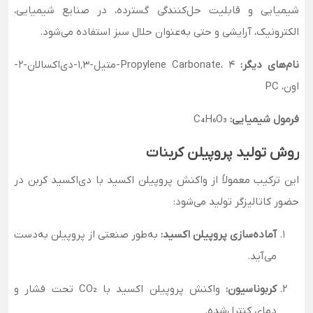
شیمیایی و قابلیت حل‌کنندگی گسترده، در صنایع شیمیایی،
الکترونیک، آرایشی و حتی به‌عنوان حلال سبز استفاده می‌شود.
نام‌های دیگر:
Propylene Carbonate، ۴-متیل-۱٬۳-دی‌اکسالان-۲-
اون، PC
فرمول شیمیایی:
C₄H₆O₃
روش تولید پروپیلن کربنات
این ترکیب معمولاً از واکنش پروپیلن اکسید با دی‌اکسید کربن در
حضور کاتالیزگر تولید می‌شود:
آماده‌سازی پروپیلن اکسید:
به‌طور صنعتی از پروپیلن به‌دست
می‌آید.
کربوناسیون:
واکنش پروپیلن اکسید با CO₂ تحت فشار و
دمای کنترل‌شده.