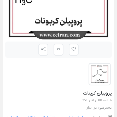
پروپیلن کربنات
شناسه کالا در انبار:
135
دسترسی:
در انبار