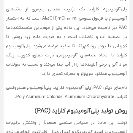
پلی‌آلومینیوم کلراید یک ترکیب معدنی پلیمری از نمک‌های
آلومینیوم با فرمول عمومی Alₙ(OH)mCl₍₃ₙ₋m₎ است که به اختصار
PAC نیز نامیده می‌شود. این ماده یکی از مهم‌ترین منعقدکننده‌ها
در تصفیه آب و فاضلاب است و به صورت مایع زرد روشن تا
کهربایی یا پودر زرد کم‌رنگ تا سفید عرضه می‌شود. پلی‌آلومینیوم
کلراید با ایجاد لخته‌های آلومینیومی، ذرات معلق، کدورت، رنگ،
مواد آلی و برخی آلاینده‌ها را از آب جدا می‌کند و نسبت به سولفات
آلومینیوم، عملکرد سریع‌تر و مصرف کمتری دارد.
نام‌های دیگر: PAC، پلی آلومینیوم کلراید، پلی‌آلومینیوم هیدروکسی
کلراید، Poly Aluminum Chloride، Aluminium Chlorohydrate.
روش تولید پلی‌آلومینیوم کلراید (PAC)
تولید این ماده در مقیاس صنعتی معمولاً از واکنش ترکیبات
آلومینیوم با اسید کلریدریک و کنترل میزان قلیائیت انجام می‌شود