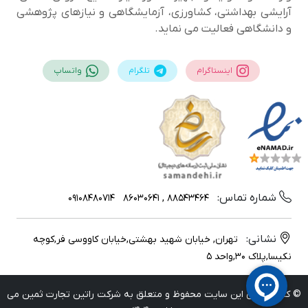
آرایشی بهداشتی، کشاورزی، آزمایشگاهی و نیازهای پژوهشی
و دانشگاهی فعالیت می نماید.
اینستاگرام
تلگرام
واتساپ
شماره تماس:
09108480714
88543464 , 86030641
نشانی:
تهران, خیابان شهید بهشتی,خیابان کاووسی فر,کوچه
نکیسا,پلاک 30,واحد 5
© کلیه حقوق این سایت محفوظ و متعلق به شرکت راتین تجارت ثمین می