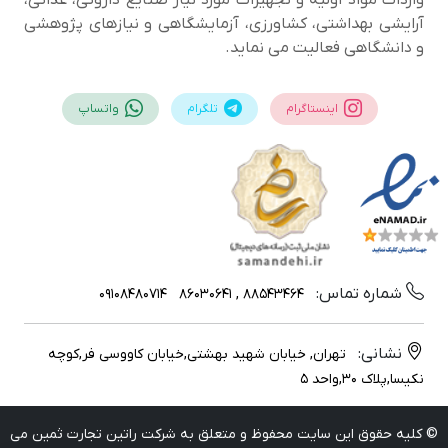
آرایشی بهداشتی، کشاورزی، آزمایشگاهی و نیازهای پژوهشی
و دانشگاهی فعالیت می نماید.
اینستاگرام
تلگرام
واتساپ
شماره تماس:
09108480714
88543464 , 86030641
نشانی:
تهران, خیابان شهید بهشتی,خیابان کاووسی فر,کوچه
نکیسا,پلاک 30,واحد 5
© کلیه حقوق این سایت محفوظ و متعلق به شرکت راتین تجارت ثمین می