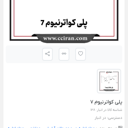
پلی کواترنیوم 7
شناسه کالا در انبار:
128
دسترسی:
در انبار