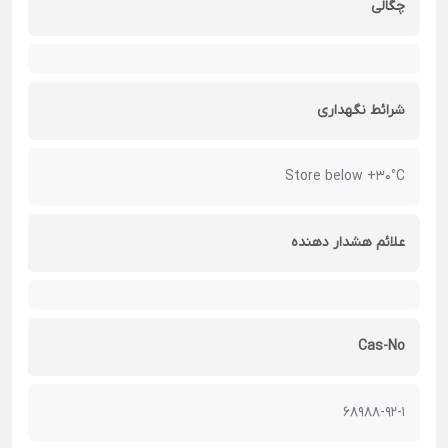
چگالی
شرائط نگهداری
Store below +30°C
علائم هشدار دهنده
Cas-No
68988-92-1