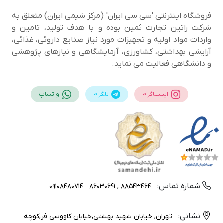
فروشگاه اینترنتی 'سی سی ایران' (مرکز شیمی ایران) متعلق به
شرکت راتین تجارت ثمین بوده و با هدف تولید، تامین و
واردات مواد اولیه و تجهیزات مورد نیاز صنایع داروئی، غذائی،
آرایشی بهداشتی، کشاورزی، آزمایشگاهی و نیازهای پژوهشی
و دانشگاهی فعالیت می نماید.
اینستاگرام
تلگرام
واتساپ
شماره تماس:
09108480714
88543464 , 86030641
نشانی:
تهران, خیابان شهید بهشتی,خیابان کاووسی فر,کوچه