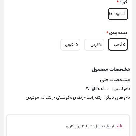
گرید
*
Biological
بسته بندی
*
5 گرمی
10 گرمی
25 گرمی
مشخصات محصول
مشخصات فنی
نام لاتین
:
Wright's stain
نام های دیگر
:
رنگ رایت - رنگ رومانوفسکی - رنگدانه سوئیس
تاریخ تحویل:
2 تا 3 روز کاری