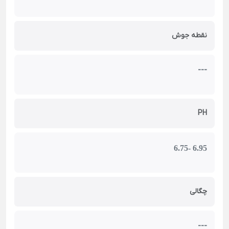
نقطه جوش
---
PH
6.75- 6.95
چگالی
---