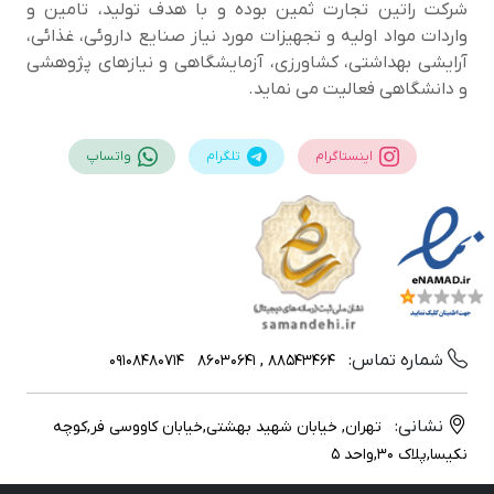
شرکت راتین تجارت ثمین بوده و با هدف تولید، تامین و
واردات مواد اولیه و تجهیزات مورد نیاز صنایع داروئی، غذائی،
آرایشی بهداشتی، کشاورزی، آزمایشگاهی و نیازهای پژوهشی
و دانشگاهی فعالیت می نماید.
اینستاگرام
تلگرام
واتساپ
شماره تماس:
09108480714
88543464 , 86030641
نشانی:
تهران, خیابان شهید بهشتی,خیابان کاووسی فر,کوچه
نکیسا,پلاک 30,واحد 5