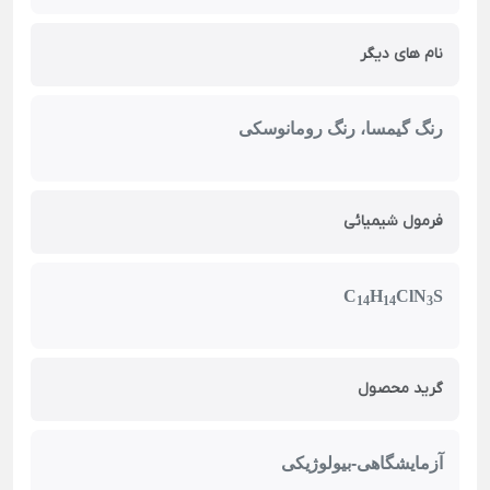
نام های دیگر
رنگ گیمسا،
رنگ رومانوسکی
فرمول شیمیائی
C
H
ClN
S
14
14
3
گرید محصول
آزمایشگاهی-بیولوژیکی