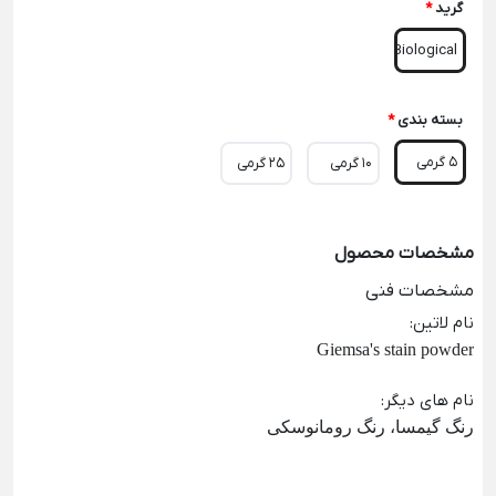
گرید
*
Biological
بسته بندی
*
5 گرمی
10 گرمی
25 گرمی
مشخصات محصول
مشخصات فنی
نام لاتین
:
Giemsa's stain powder
نام های دیگر
:
رنگ گیمسا،
رنگ رومانوسکی