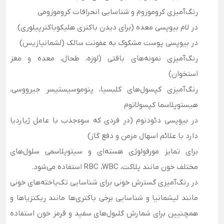
رنگ‌آمیزی کروموزوم و شناسایی انحرافات کروموزومی
در لام بیوپسی معده (برای دیدن باکتری هلیکوباکترپیلوری)
در بیوپسی پوست مشکوک به عفونت سالک (لشمانیازیس)
رنگ‌آمیزی نمونه‌های بافتی (لوزه، طحال، معده و مغز
استخوان)
رنگ‌آمیزی کپسول‌های کلبسیا، پنوموسیستیسر جیرووسی،
هیستوپلاسما کپسولاتوم
در بیوپسی دئودنوم (در فردی که سوءجذب با عامل ژیاردیا
دارد با علائم اسهال مزمن و دفع گاز)
برای تمایز مورفولوژی هسته‌ای و سیتوپلاسمی سلول‌های
مختلف خون مانند پلاکت، RBC ،WBC استفاده می‌شود.
در رنگ‌آمیزی گسترش خونی برای شناسایی تک‌یاخته‌های خونی
مانند لیشمانیا و شناسایی برخی باکتری‌ها مانند ریکتزیاها و
همچنیین برای شمارش گلبول‌های سفید و قرمز خون استفاده