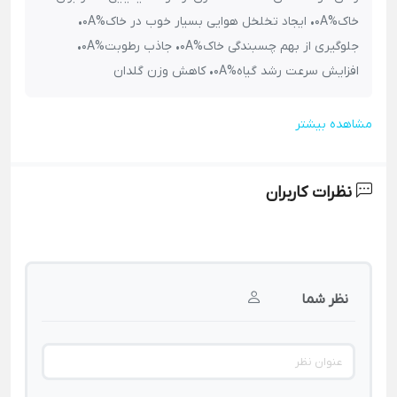
خاک%0A• ایجاد تخلخل هوایی بسیار خوب در خاک%0A•
جلوگیری از بهم چسبندگی خاک%0A• جاذب رطوبت%0A•
افزایش سرعت رشد گیاه%0A• کاهش وزن گلدان
مشاهده بیشتر
نظرات کاربران
نظر شما