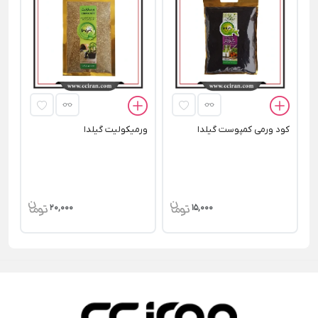
ما
کود ورمی کمپوست گیلدا
ورمیکولیت گیلدا
20,000
15,000