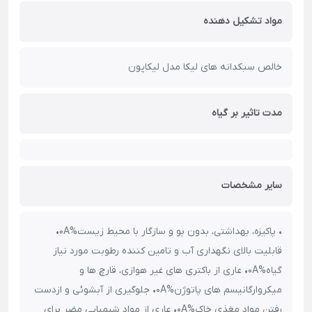
مواد تشکیل دهنده
خالص سبکدانه های لیکا مدل لیکاپون
مدت تاثیر بر گیاه
سایر مشخصات
• پاکیزه، بهداشتی، بدون بو و سازگار با محیط زیست%0A•
قابلیت بالای نگهداری آب و تامین کننده رطوبت مورد نیاز
گیاه%0A• عاری از باکتری های غیر هوازی، قارچ ها و
میکروارگانیسم های پاتوژن%0A• جلوگیری از آبشوئی و ازدست
رفتن مواد مغذی خاک%0A• عاری از مواد شیمیایی مضر برای