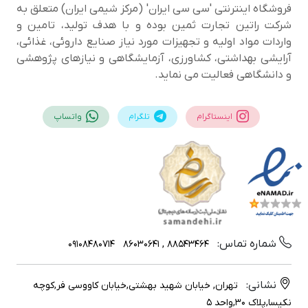
فروشگاه اینترنتی 'سی سی ایران' (مرکز شیمی ایران) متعلق به
شرکت راتین تجارت ثمین بوده و با هدف تولید، تامین و
واردات مواد اولیه و تجهیزات مورد نیاز صنایع داروئی، غذائی،
آرایشی بهداشتی، کشاورزی، آزمایشگاهی و نیازهای پژوهشی
و دانشگاهی فعالیت می نماید.
اینستاگرام
تلگرام
واتساپ
شماره تماس:
09108480714
88543464 , 86030641
نشانی:
تهران, خیابان شهید بهشتی,خیابان کاووسی فر,کوچه
نکیسا,پلاک 30,واحد 5