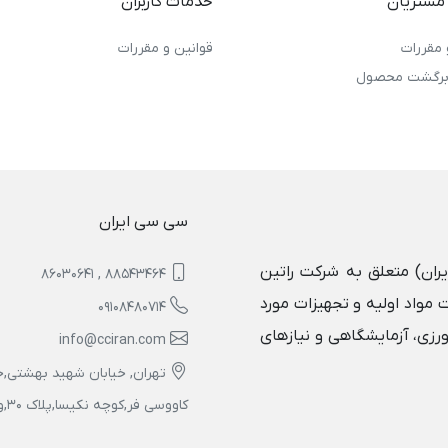
مشتریان
خدمات کاربران
 مقررات
قوانین و مقررات
 برگشت محصول
سی سی ایران
یران) متعلق به شرکت راتین
88543464 , 86030641
 مواد اولیه و تجهیزات مورد
09108480714
ورزی، آزمایشگاهی و نیازهای
info@cciran.com
تهران, خیابان شهید بهشتی,خ
کاووسی فر,کوچه نکیسا,پلاک 30,واحد 5