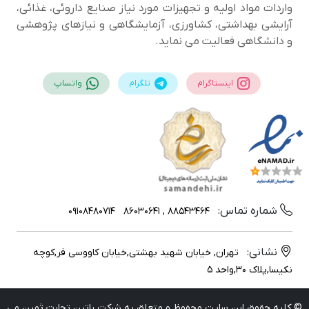
واردات مواد اولیه و تجهیزات مورد نیاز صنایع داروئی، غذائی،
آرایشی بهداشتی، کشاورزی، آزمایشگاهی و نیازهای پژوهشی
و دانشگاهی فعالیت می نماید.
اینستاگرام
تلگرام
واتساپ
شماره تماس:
09108480714
88543464 , 86030641
نشانی:
تهران, خیابان شهید بهشتی,خیابان کاووسی فر,کوچه
نکیسا,پلاک 30,واحد 5
© کلیه حقوق این سایت محفوظ و متعلق به شرکت راتین تجارت ثمین می