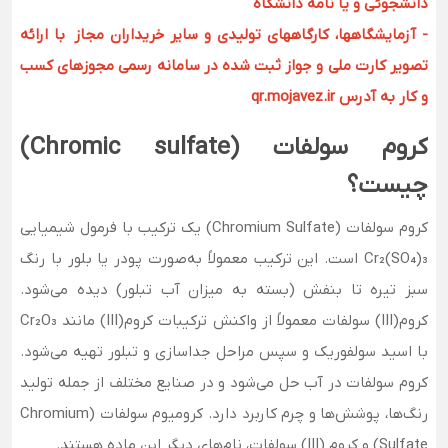
دانشجوئی و یا نامه دانشگاه
- آزمایشگاهها، کارگاههای تولیدی و سایر خریداران مجاز با ارائه
تصویر کارت ملی و جواز ثبت شده در سامانه رسمی مجوزهای کسب
و کار به آدرس qr.mojavez.ir
کروم سولفات (
Chromic sulfate
)
چیست؟
کروم سولفات (Chromium Sulfate) یک ترکیب با فرمول شیمیایی
)₃
O₄
S
(
r₂
C
است. این ترکیب معمولاً به‌صورت پودر یا بلور با رنگ
سبز تیره تا بنفش (بسته به میزان آب تبلور) دیده می‌شود.
کروم(III) سولفات معمولاً از واکنش ترکیبات کروم(III) مانند Cr₂O₃
با اسید سولفوریک و سپس مراحل جداسازی و تبلور تهیه می‌شود.
کروم سولفات در آب حل می‌شود و در صنایع مختلف از جمله تولید
رنگ‌ها، پوشش‌ها و چرم کاربرد دارد. کرومیوم سولفات (Chromium
Sulfate) و کروم (III) سولفات، نام‌های دیگر این ماده هستند.