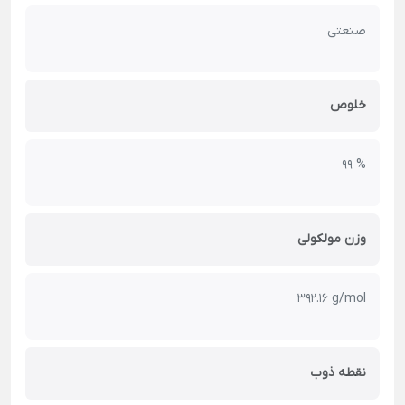
صنعتی
خلوص
99 %
وزن مولکولی
392.16 g/mol
نقطه ذوب