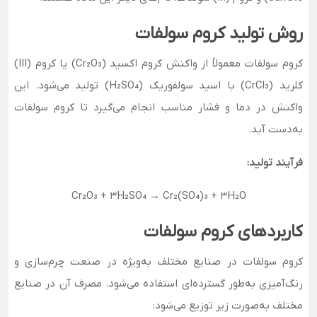
روش تولید کروم سولفات
کروم سولفات معمولاً از واکنش کروم اکسید (Cr₂O₃) یا کروم (III)
کلرید (CrCl₃) با اسید سولفوریک (H₂SO₄) تولید می‌شود. این
واکنش در دما و فشار مناسب انجام می‌گیرد تا کروم سولفات
به‌دست آید.
فرآیند تولید:
Cr₂O₃ + 3H₂SO₄ → Cr₂(SO₄)₃ + 3H₂O
کاربردهای کروم سولفات
کروم سولفات در صنایع مختلف به‌ویژه در صنعت چرم‌سازی و
رنگ‌آمیزی به‌طور گسترده‌ای استفاده می‌شود. مصرف آن در صنایع
مختلف به‌صورت زیر توزیع می‌شود: