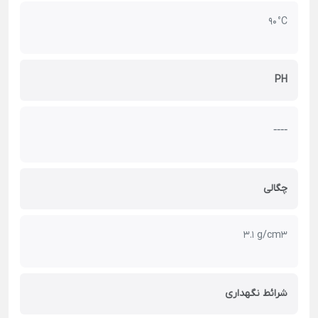
90 °C
PH
----
چگالی
3.1 g/cm3
شرائط نگهداری