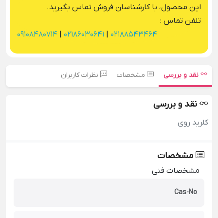
این محصول، با کارشناسان فروش تماس بگیرید.
تلفن تماس :
09108480714
|
02186030641
|
02188543464
نقد و بررسی
مشخصات
نظرات کاربران
نقد و بررسی
کلرید روی
مشخصات
مشخصات فنی
Cas-No