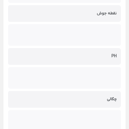
نقطه جوش
PH
چگالی