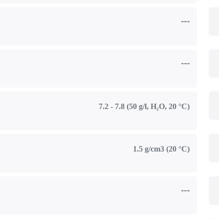
---
---
7.2 - 7.8 (50 g/l, H₂O, 20 °C)
1.5 g/cm3 (20 °C)
---