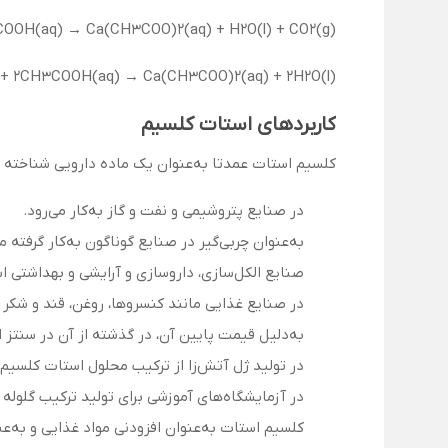
(CaCO3(s) + 2CH3COOH(aq) → Ca(CH3COO)2(aq) + H2O(l) + CO2(g
(Ca(OH)2(s) + 2CH3COOH(aq) → Ca(CH3COO)2(aq) + 2H2O(l
کاربردهای استات کلسیم
کلسیم استات عمدتا به‌عنوان یک ماده دارویی شناخته می
در صنایع پتروشیمی و نفت و گاز به‌کار می‌رود.
به‌عنوان چربی‌گیر در صنایع گوناگون به‌کار گرفته م
صنایع الکل‌سازی، داروسازی و آرایشی و بهداشتی ا
در صنایع غذایی مانند کنسروها، روغن، قند و شکر 
به‌دلیل قیمت پایین آن، در گذشته از آن در سنتز 
در تولید ژل آتش‌زا از ترکیب محلول استات کلسیم ب
در آزمایشگاه‌های آموزشی برای تولید ترکیب گلوله
کلسیم استات به‌عنوان افزودنی مواد غذایی و به‌عنوان