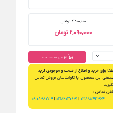
2,200,000 تومان
2,090,000 تومان
افزودن به سبد خرید
طفا برای خرید و اطلاع از قیمت و موجودی گرید
نعتی این محصول، با کارشناسان فروش تماس
گیرید.
لفن تماس :
09108480714
|
02186030641
|
02188543464