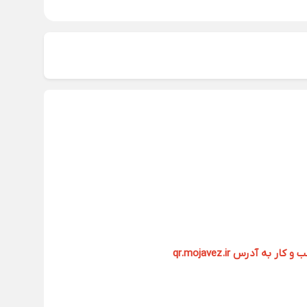
آدرس qr.mojavez.ir